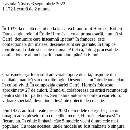
Lavinia Năstase
3 septembrie 2022
1.172
Lectură de 2 minute
În 1937, la o sută de ani de la lansarea brand-ului Hermès, Robert
Dumas, ginerele lui Émile Hermès, a creat prima eșarfă, numită și
Carré, denumire care înseamnă „pătrat” în franceză, este
confecționată din mătase, desenele sunt serigrafiate, în timp ce
tivurile sunt rulate și cusute manual. Atfel că, întreg procesul de
confecționare al unei eșarfe poate dura până la 6 luni.
Grafismele eșarfelor sunt adevărate opere de artă, inspirate din
echitație, nautică sau din mitologie. Desenele sunt întotdeauna clare,
în culori vivid. În compoziția eșarfei Carré, Hermès folosește
aproximativ 27 de culori. Brand-ul colaborează cu artiști recunoscuți
pentru stilul lor particular. Semnătura autorilor conferă eșarfelor o
valoare specială, devenind adevărate obiecte de colecție.
Din 1937, au fost create peste 2000 de modele de eșarfe și ca un
omagiu adus pieselor din colecțiile trecute, Hermès relansează în
fiecare an, în ediție limitată, câte 5 modele vechi dintre cele mai
populare. Cu toate acestea, unele modele au fost realizate o singură