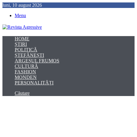
luni, 10 august 2026
Menu
HOME
ȘTIRI
POLITICĂ
ȘTEFĂNEȘTI
ARGEȘUL FRUMOS
CULTURĂ
FASHION
MONDEN
PERSONALITĂȚI
Căutare