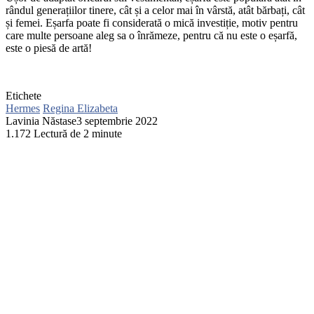
rândul generațiilor tinere, cât și a celor mai în vârstă, atât bărbați, cât
și femei. Eșarfa poate fi considerată o mică investiție, motiv pentru
care multe persoane aleg sa o înrămeze, pentru că nu este o eșarfă,
este o piesă de artă!
Etichete
Hermes
Regina Elizabeta
Lavinia Năstase
3 septembrie 2022
1.172
Lectură de 2 minute