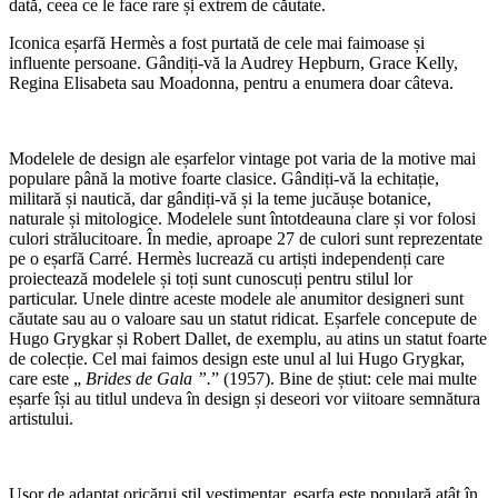
dată, ceea ce le face rare și extrem de căutate.
Iconica eșarfă Hermès a fost purtată de cele mai faimoase și
influente persoane. Gândiți-vă la Audrey Hepburn, Grace Kelly,
Regina Elisabeta sau Moadonna, pentru a enumera doar câteva.
Modelele de design ale eșarfelor vintage pot varia de la motive mai
populare până la motive foarte clasice. Gândiți-vă la echitație,
militară și nautică, dar gândiți-vă și la teme jucăușe botanice,
naturale și mitologice. Modelele sunt întotdeauna clare și vor folosi
culori strălucitoare. În medie, aproape 27 de culori sunt reprezentate
pe o eșarfă Carré. Hermès lucrează cu artiști independenți care
proiectează modelele și toți sunt cunoscuți pentru stilul lor
particular. Unele dintre aceste modele ale anumitor designeri sunt
căutate sau au o valoare sau un statut ridicat. Eșarfele concepute de
Hugo Grygkar și Robert Dallet, de exemplu, au atins un statut foarte
de colecție. Cel mai faimos design este unul al lui Hugo Grygkar,
care este „
Brides de Gala ”.
” (1957). Bine de știut: cele mai multe
eșarfe își au titlul undeva în design și deseori vor viitoare semnătura
artistului.
Ușor de adaptat oricărui stil vestimentar, eșarfa este populară atât în