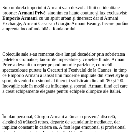
Sub umbrela imperiului Armani s-au dezvoltat linii cu identitate
proprie:
Armani Privé
, sinonim cu haute couture și lux exclusivist;
Emporio Armani
, cu un spirit urban și tineresc; dar și Armani
Exchange, Armani Casa sau Giorgio Armani Beauty, fiecare purtând
amprenta inconfundabilă a fondatorului.
Colecțiile sale s-au remarcat de-a lungul decadelor prin sobrietatea
paletelor cromatice, taiorurile impecabile și croielile fluide. Armani
Privé a devenit un reper pe podiumurile pariziene, cu rochii
spectaculoase purtate la Oscaruri și Festivalul de la Cannes, în timp
ce Emporio Armani a lansat linii moderne inspirate din street style și
sport, devenind un simbol al tinereții sofisticate din anii ’80 și ’90.
Inovațiile sale în modă au influențat și sportul, Armani fiind cel care
a creat echipamente elegante pentru echipele olimpice ale Italiei.
În plan personal, Giorgio Armani a rămas o prezență discretă,
alegând să trăiască retras, departe de scandalurile mediatice, dar
implicat constant în cariera sa. A fost legat emoțional și profesional