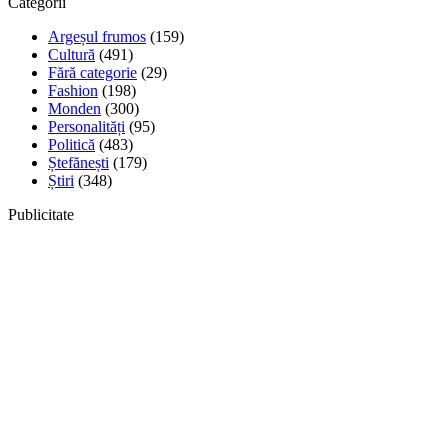
Categorii
Argeșul frumos
(159)
Cultură
(491)
Fără categorie
(29)
Fashion
(198)
Monden
(300)
Personalități
(95)
Politică
(483)
Ștefănești
(179)
Știri
(348)
Publicitate