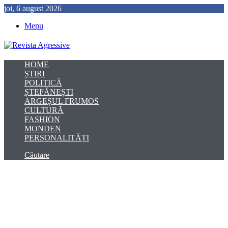
joi, 6 august 2026
Menu
HOME
ȘTIRI
POLITICĂ
ȘTEFĂNEȘTI
ARGEȘUL FRUMOS
CULTURĂ
FASHION
MONDEN
PERSONALITĂȚI
Căutare