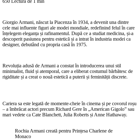
650
Lectură de 1 min
Giorgio Armani, născut la Piacenza în 1934, a devenit una dintre
cele mai influente figuri ale modei mondiale, redefinind felul în care
înțelegem eleganța și rafinamentul. După ce a studiat medicina, și-a
descoperit pasiunea pentru estetică și a intrat în industria modei ca
designer, debutând cu propria casă în 1975.
Revoluția adusă de Armani a constat în introducerea unui stil
minimalist, fluid și atemporal, care a eliberat costumul bărbătesc de
rigiditate și a creat o nouă estetică a puterii și feminității discrete.
Cariera sa este legată de momente-cheie în cinema și pe covorul roșu
– a îmbrăcat actori precum Richard Gere în „American Gigolo” sau
mari vedete ca Cate Blanchett, Julia Roberts și Anne Hathaway.
Rochia Armani creată pentru Prințesa Charlene de
Monaco