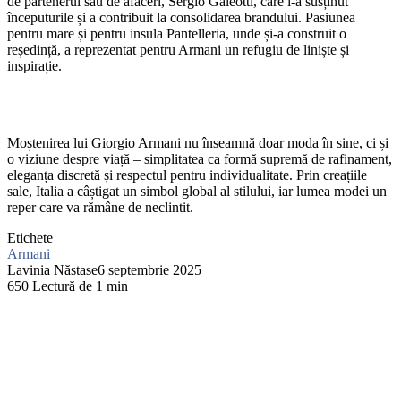
de partenerul său de afaceri, Sergio Galeotti, care i-a susținut
începuturile și a contribuit la consolidarea brandului. Pasiunea
pentru mare și pentru insula Pantelleria, unde și-a construit o
reședință, a reprezentat pentru Armani un refugiu de liniște și
inspirație.
Moștenirea lui Giorgio Armani nu înseamnă doar moda în sine, ci și
o viziune despre viață – simplitatea ca formă supremă de rafinament,
eleganța discretă și respectul pentru individualitate. Prin creațiile
sale, Italia a câștigat un simbol global al stilului, iar lumea modei un
reper care va rămâne de neclintit.
Etichete
Armani
Lavinia Năstase
6 septembrie 2025
650
Lectură de 1 min