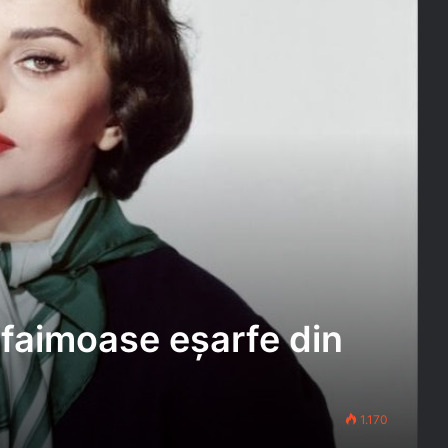
 faimoase eșarfe din
1.170