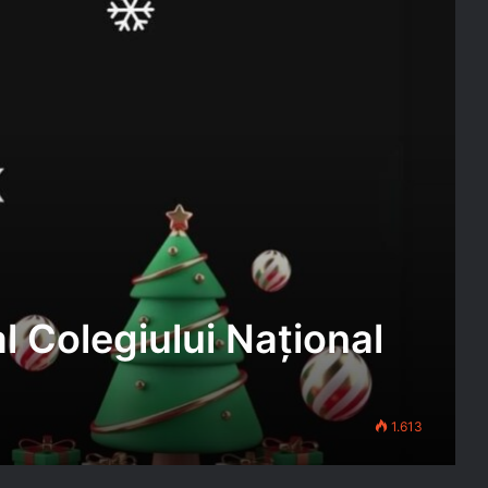
l Colegiului Național
1.613