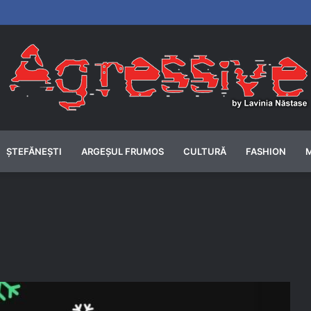
ȘTEFĂNEȘTI
ARGEȘUL FRUMOS
CULTURĂ
FASHION