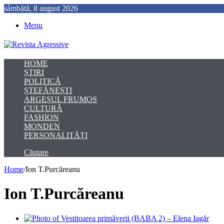
sâmbătă, 8 august 2026
Menu
HOME
ȘTIRI
POLITICĂ
ȘTEFĂNEȘTI
ARGEȘUL FRUMOS
CULTURĂ
FASHION
MONDEN
PERSONALITĂȚI
Căutare
Home
/
Ion T.Purcăreanu
Ion T.Purcăreanu