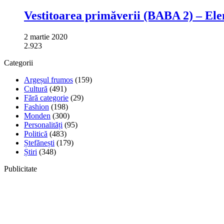
Vestitoarea primăverii (BABA 2) – Ele
2 martie 2020
2.923
Categorii
Argeșul frumos
(159)
Cultură
(491)
Fără categorie
(29)
Fashion
(198)
Monden
(300)
Personalități
(95)
Politică
(483)
Ștefănești
(179)
Știri
(348)
Publicitate