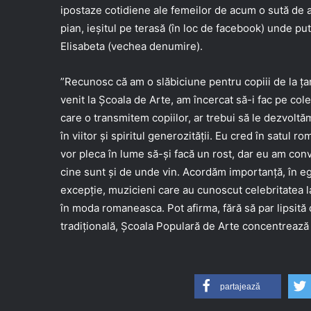
ipostaze cotidiene ale femeilor de acum o sută de an
pian, ieșitul pe terasă (în loc de facebook) unde p
Elisabeta (vechea denumire).
”Recunosc că am o slăbiciune pentru copiii de la țar
venit la Școala de Arte, am încercat să-i fac pe col
care o transmitem copiilor, ar trebui să le dezvol
în viitor și spiritul generozității. Eu cred în satul r
vor pleca în lume să-și facă un rost, dar eu am conv
cine sunt și de unde vin. Acordăm importanță, în eg
excepție, muzicieni care au cunoscut celebritatea la
în moda romaneasca. Pot afirma, fără să par lipsită 
tradițională, Școala Populară de Arte concentrează e
partajează