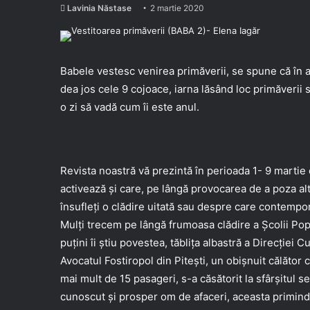
Lavinia Năstase
2 martie 2020
Babele vestesc venirea primăverii, se spune că în a
dea jos cele 9 cojoace, iarna lăsând loc primăverii s
o zi să vadă cum îi este anul.
Revista noastră vă prezintă în perioada 1- 9 marti
activează și care, pe lângă provocarea de a poza alt
însufleți o clădire uitată sau despre care contempor
Mulți trecem pe lângă frumoasa clădire a Școlii Popu
puțini îi știu povestea, tăblița albastră a Direcției C
Avocatul Fostiropol din Pitești, un obișnuit călăto
mai mult de 15 pasageri, s-a căsătorit la sfârșitul se
cunoscut și prosper om de afaceri, aceasta primind 