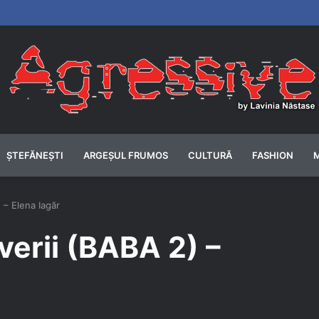
ȘTEFĂNEȘTI
ARGEȘUL FRUMOS
CULTURĂ
FASHION
 – Elena Iagăr
verii (BABA 2) –