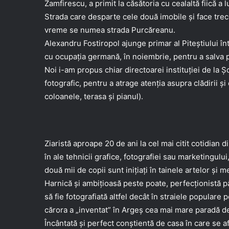
Zamfirescu, a primit la căsătoria cu cealaltă fiică a
Strada care desparte cele două imobile și face trece
vreme se numea strada Purcăreanu.
Alexandru Fostiropol ajunge primar al Piteștiului în
cu ocupația germană, în noiembrie, pentru a salva p
Noi i-am propus chiar directoarei instituției de la Ș
fotografic, pentru a atrage atenția asupra clădirii 
coloanele, terasa și pianul).
Ziaristă aproape 20 de ani la cel mai citit cotidian din
în ale tehnicii grafice, fotografiei sau marketingulu
două mii de copii sunt inițiați în tainele artelor și 
Harnică și ambițioasă peste poate, perfecționistă până
să fie fotografiată altfel decât în straiele popular
cărora a „inventat” în Argeș cea mai mare paradă 
Încântată și perfect conștientă de casa în care se a