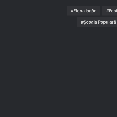
Elena Iagăr
Fost
Școala Populară 