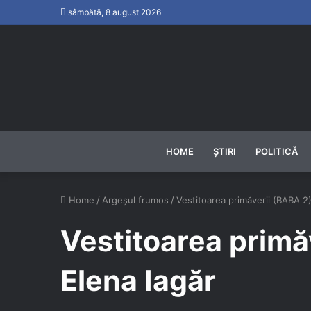
sâmbătă, 8 august 2026
HOME
ȘTIRI
POLITICĂ
Home
/
Argeșul frumos
/
Vestitoarea primăverii (BABA 2)
Vestitoarea primă
Elena Iagăr