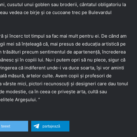
i, cusutul unui goblen sau broderii, cântatul obligatoriu la
uteau vedea ce birje și ce cucoane trec pe Bulevardul
ă și încerc tot timpul sa fac mai mult pentru ei. De când am
egii mei să înțeleagă că, mai presus de educația artistică pe
tăm trăsături precum sentimentul de apartenență, încrederea
omânesc și în copiii lui. Nu-i putem opri să nu plece, sigur că
ingerea că indiferent unde-i va duce soarta, își vor aminti
ală măsură, artelor culte. Avem copii și profesori de
 vârste mici, pictori recunoscuți și designeri care dau tonul
de modestie, ca în ceea ce privește arta, cultă sau
litele Argeșului. ”
tweet
partajează