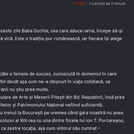
2.923
Lectură de 2 minute
ceste zile Baba Dochia, cea care aduce iarna, începe să-și
ă vină. Este o tradiție pur românească, iar fiecare își alege
e câte o femeie de succes, cunoscută în domeniul în care
fel decât așa cum ne-a obișnuit în viața cotidiană, va
anii nu știu prea multe.
lare de Arte și Meserii Pitești din Bd. Republicii, însă prea
ultelor și Patrimoniului Național nefiind suficientă.
r cu trenul la București pe vremea când gara noastră nu avea
colului al XIX-lea cu una dintre fiicele lui Ion T. Purcareanu,
ca zestre locația, așa cum viitorul său cumnat –