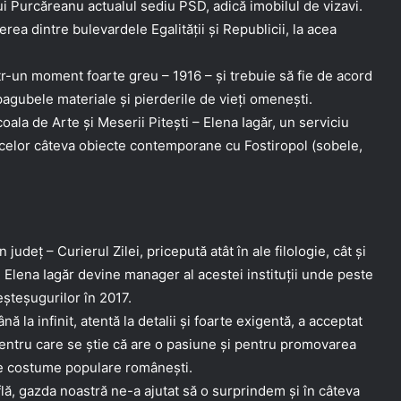
 lui Purcăreanu actualul sediu PSD, adică imobilul de vizavi.
rea dintre bulevardele Egalității și Republicii, la acea
tr-un moment foarte greu – 1916 – și trebuie să fie de acord
agubele materiale și pierderile de vieți omenești.
coala de Arte și Meserii Pitești – Elena Iagăr, un serviciu
și celor câteva obiecte contemporane cu Fostiropol (sobele,
 județ – Curierul Zilei, pricepută atât în ale filologie, cât și
i, Elena Iagăr devine manager al acestei instituții unde peste
meșteșugurilor în 2017.
 la infinit, atentă la detalii și foarte exigentă, a acceptat
e pentru care se știe că are o pasiune și pentru promovarea
de costume populare românești.
flă, gazda noastră ne-a ajutat să o surprindem și în câteva