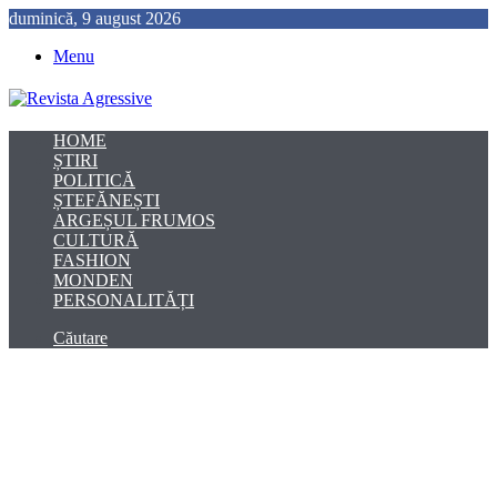
duminică, 9 august 2026
Menu
HOME
ȘTIRI
POLITICĂ
ȘTEFĂNEȘTI
ARGEȘUL FRUMOS
CULTURĂ
FASHION
MONDEN
PERSONALITĂȚI
Căutare