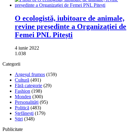
O ecologistă, iubitoare de animale,
revine președinte a Organizației de
Femei PNL Pitești
4 iunie 2022
1.038
Categorii
Argeșul frumos
(159)
Cultură
(491)
Fără categorie
(29)
Fashion
(198)
Monden
(300)
Personalități
(95)
Politică
(483)
Ștefănești
(179)
Știri
(348)
Publicitate