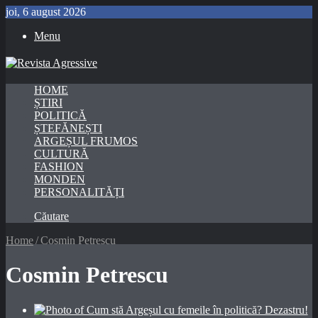
joi, 6 august 2026
Menu
HOME
ȘTIRI
POLITICĂ
ȘTEFĂNEȘTI
ARGEȘUL FRUMOS
CULTURĂ
FASHION
MONDEN
PERSONALITĂȚI
Căutare
Home
/
Cosmin Petrescu
Cosmin Petrescu