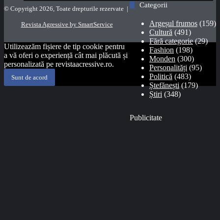
Categorii
© Copyright 2026, Toate drepturile rezervate |
Argeșul frumos
(159)
Revista Agressive by SmartService
Cultură
(491)
Fără categorie
(29)
Utilizeazăm fișiere de tip cookie pentru
Fashion
(198)
a vă oferi o experiență cât mai plăcută și
Monden
(300)
personalizată pe revistaacressive.ro.
Personalități
(95)
Politică
(483)
Sunt de acord
Ștefănești
(179)
Știri
(348)
Publicitate