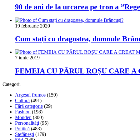
90 de ani de la urcarea pe tron a ”Rege
19 februarie 2020
Cum stați cu dragostea, domnule Brân
7 iunie 2019
FEMEIA CU PĂRUL ROȘU CARE A
Categorii
Argeșul frumos
(159)
Cultură
(491)
Fără categorie
(29)
Fashion
(198)
Monden
(300)
Personalități
(95)
Politică
(483)
Ștefănești
(179)
Știri
(348)