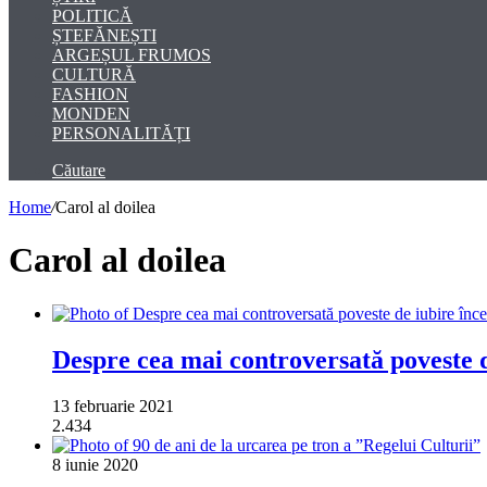
POLITICĂ
ȘTEFĂNEȘTI
ARGEȘUL FRUMOS
CULTURĂ
FASHION
MONDEN
PERSONALITĂȚI
Căutare
Home
/
Carol al doilea
Carol al doilea
Despre cea mai controversată poveste d
13 februarie 2021
2.434
8 iunie 2020