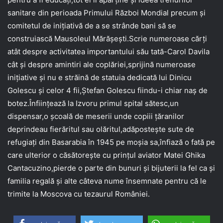
sanitare din perioada Primului Război Mondial precum și
comitetul de inițiativă de a se strânde bani să se
construiască Mausoleul Mărășești.Scrie numeroase cărți
atât despre activitatea importantului său tată-Carol Davila
cât și despre amintiri ale coplăriei,sprijină numeroase
inițiative și nu e străină de statuia dedicată lui Dinicu
Golescu și celor 4 fii,Ștefan Golescu fiindu-i chiar naș de
botez.Înființează la Izvoru primul spital sătesc,un
dispensar,o școală de meserii unde copiii țăranilor
deprindeau fierăritul sau olăritul,adăpostește sute de
refugiați din Basarabia în 1945 pe moșia sa,înfiază o fată pe
care ulterior o căsătorește cu prințul aviator Matei Ghika
Cantacuzino,pierde o parte din bunuri și bijuterii la fel ca și
familia regală și alte câteva nume însemnate pentru că le
trimite la Moscova cu tezaurul României.