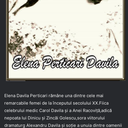
Elena Davila Perticari rămâne una dintre cele mai
remarcabile femei de la începutul secolului XX.Fiica
celebrului medic Carol Davila și a Anei Racoviță,adică
nepoata lui Dinicu și Zincăi Golescu,sora viitorului
dramaturg Alexandru Davila și soție a unuia dintre oamenii