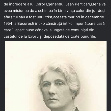
de încredere a lui Carol I,generalul Jean Perticari,Elena va
avea misiunea de a schimba în bine viața celor din jur deși
sfârșitul său a fost unul trist,aceasta murind în decembrie
1954 la București într-o cămăruță într-o impunătoare casă
care îi aparținuse cândva, alungată de comuniști din
castelul de la Izvoru și deposedată de toate bunurile.