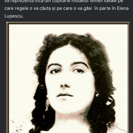
va reprezenta încă din copilărie modelul femeii ideale pe
care regele o va căuta și pe care o va găsi în parte în Elena
Lupescu.