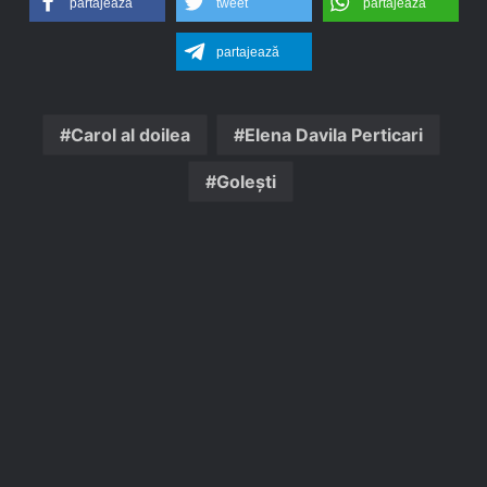
partajează
tweet
partajează
partajează
Carol al doilea
Elena Davila Perticari
Golești