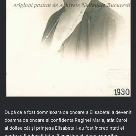
După ce a fost domnișoara de onoare a Elisabetei a devenit
doamna de onoare și confidenta Reginei Maria, atât Carol
al doilea cât și prințesa Elisabeta i-au fost încredințați ei
pentru a fi educați,tot ei îi aparține și ideea trenurilor