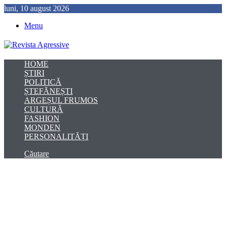
luni, 10 august 2026
Menu
HOME
ȘTIRI
POLITICĂ
ȘTEFĂNEȘTI
ARGEȘUL FRUMOS
CULTURĂ
FASHION
MONDEN
PERSONALITĂȚI
Căutare