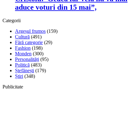
aduce voturi din 15 mai”,
Categorii
Argeșul frumos
(159)
Cultură
(491)
Fără categorie
(29)
Fashion
(198)
Monden
(300)
Personalități
(95)
Politică
(483)
Ștefănești
(179)
Știri
(348)
Publicitate