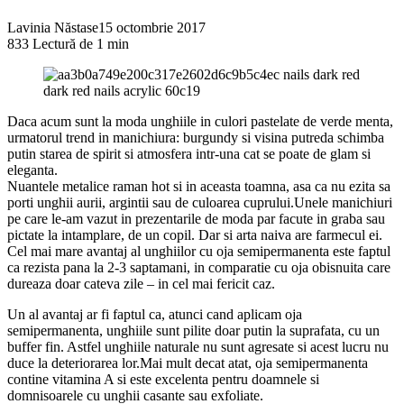
Lavinia Năstase
15 octombrie 2017
833
Lectură de 1 min
Daca acum sunt la moda unghiile in culori pastelate de verde menta,
urmatorul trend in manichiura: burgundy si visina putreda schimba
putin starea de spirit si atmosfera intr-una cat se poate de glam si
eleganta.
Nuantele metalice raman hot si in aceasta toamna, asa ca nu ezita sa
porti unghii aurii, argintii sau de culoarea cuprului.Unele manichiuri
pe care le-am vazut in prezentarile de moda par facute in graba sau
pictate la intamplare, de un copil. Dar si arta naiva are f
armecul ei.
Cel mai mare avantaj al unghiilor cu oja semipermanenta este faptul
ca rezista pana la 2-3 saptamani, in comparatie cu oja obisnuita care
dureaza doar cateva zile – in cel mai fericit caz.
Un al avantaj ar fi faptul ca, atunci cand aplicam oja
semipermanenta, unghiile sunt pilite doar putin la suprafata, cu un
buffer fin. Astfel unghiile naturale nu sunt agresate si acest lucru nu
duce la deteriorarea lor.Mai mult decat atat, oja semipermanenta
contine vitamina A si este excelenta pentru doamnele si
domnisoarele cu unghii casante sau exfoliate.