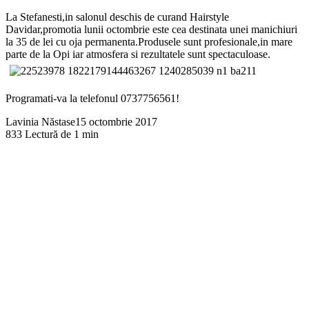
La Stefanesti,in salonul deschis de curand Hairstyle
Davidar,promotia lunii octombrie este cea destinata unei manichiuri
la 35 de lei cu oja permanenta.Produsele sunt profesionale,in mare
parte de la Opi iar atmosfera si rezultatele sunt spectaculoase.
Programati-va la telefonul 0737756561!
Lavinia Năstase
15 octombrie 2017
833
Lectură de 1 min