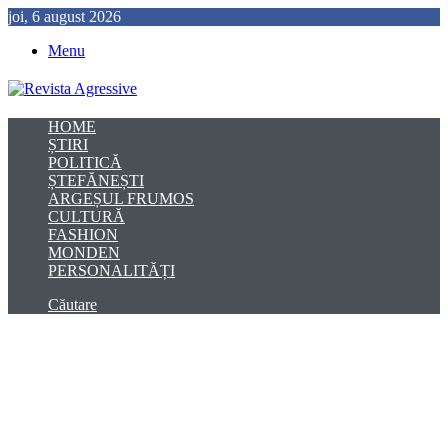
joi, 6 august 2026
Menu
HOME
ȘTIRI
POLITICĂ
ȘTEFĂNEȘTI
ARGEȘUL FRUMOS
CULTURĂ
FASHION
MONDEN
PERSONALITĂȚI
Căutare