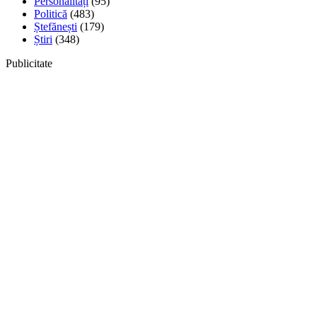
Personalități
(95)
Politică
(483)
Ștefănești
(179)
Știri
(348)
Publicitate