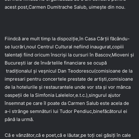
acest post,Carmen Dumitrache Salub, uimește din nou.
Fiindcă are mult timp la dispoziție,în Casa Cărții făcându-
se lucrări,noul Centrul Cultural nefiind inaugurat,copiii
talentați fiind oricum înscriși la cursuri în Bascov,Mioveni și
București iar de învârtelile financiare se ocupă
tradiționalul și veșnicul Dan Teodorescu(comisioane de la
impresari pentru concertele prestate de artiști,comisioane
de la hotelurile și restaurantele unde vor sta și vor mânca
oaspeții de la Simfonia Lalelelor,e.t.c.),singurul ajutor
însemnat pe care îl poate da Carmen Salub este acela de
a-i strânge semnături lui Tudor Pendiuc,binefăcătorul ei
până la urmă.
Că e vânzător,că e poet,că e lăutar,pe toți cei găsiți în cale