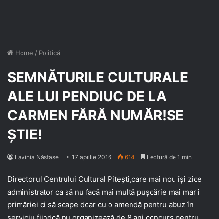
Home
/
Politică
SEMNĂTURILE CULTURALE
ALE LUI PENDIUC DE LA
CARMEN FĂRĂ NUMĂR!SE
ȘTIE!
Lavinia Năstase
17 aprilie 2016
614
Lectură de 1 min
Directorul Centrului Cultural Pitești,care mai nou își zice
administrator ca să nu facă mai multă pușcărie mai marii
primăriei ci să scape doar cu o amendă pentru abuz în
serviciu fiindcă nu organizează de 8 ani concurs pentru