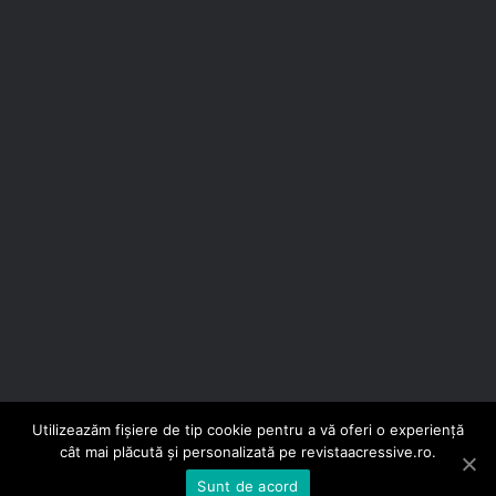
Utilizeazăm fișiere de tip cookie pentru a vă oferi o experiență
© Copyright 2026, Toate drepturile rezervate |
Revista
cât mai plăcută și personalizată pe revistaacressive.ro.
Agressive by SmartService
Sunt de acord