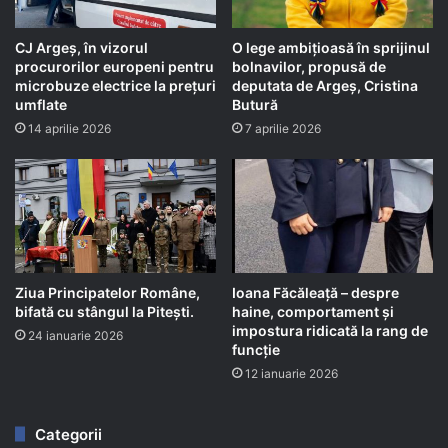
CJ Argeș, în vizorul
O lege ambițioasă în sprijinul
procurorilor europeni pentru
bolnavilor, propusă de
microbuze electrice la prețuri
deputata de Argeș, Cristina
umflate
Butură
14 aprilie 2026
7 aprilie 2026
Ziua Principatelor Române,
Ioana Făcăleață – despre
bifată cu stângul la Pitești.
haine, comportament și
impostura ridicată la rang de
24 ianuarie 2026
funcție
12 ianuarie 2026
Categorii