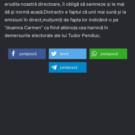
erudita noastră directoare, îi obligă să semneze și le mai
dă și normă acasă.Distractiv e faptul că unii mai sună și la
emisiuni în direct,mulțumiți de fapta lor indicând-o pe
”doamna Carmen” ca fiind albinuța cea harnică în
demersurile electorale ale lui Tudor Pendiuc.
partajează
tweet
partajează
partajează