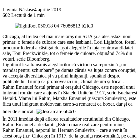
Lavinia Năstase
4 aprilie 2019
602
Lectură de 1 min
Chicago, al treilea cel mai mare oraș din SUA și-a ales astăzi noul
primar: o femeie de culoare care este lesbiană. Lori Lightfoot, fostul
procuror federal a câștigat detașat alegerile în fața contracandidatei
sale, Toni Preckwinkle, tot o femeie de culoare, obținând 74% din
voturi, scrie Bloomberg.
Lightfoot le-a transmis alegătorilor că victoria sa reprezintă „un
mandat pentru schimbare” pe durata căruia va lupta contra corupției,
va accepta diversitatea și va primi imigran
ți, spunând despre
politicile lui Trump că promovează un „climat de ură și frică”.
Rahm Emanuel fostul primar al oraşului Chicago, este nepotul unui
imigrant român care a ajuns în Statele Unite în 1917, scrie Bucharest
Herald. Mama lui Rahm, Marsha Emanuel (născută Smulevitz), este
fiica unui imigrant moldovean care s-a remarcat ca boxer, dar şi ca
lider de sindicat.
În 2011,imediat după aflarea rezultatelor scrutinului din Chicago,
Rahm Emanuel a declarat: „Este o mare realizare pentru mine,
Rahm Emanuel, nepotul lui Herman Smulevitz – care a venit în
acest oraş (n.r. Chicago) în 1917, de la graniţa ruso-română, pe când