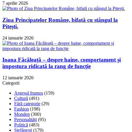
7 aprilie 2026
Ziua Principatelor Române, bifată cu stângul la
Pitești.
24 ianuarie 2026
Ioana Făcăleață – despre haine, comportament și
impostura ridicată la rang de funcție
12 ianuarie 2026
Categorii
Argeșul frumos
(159)
Cultură
(491)
Fără categorie
(29)
Fashion
(198)
Monden
(300)
Personalități
(95)
Politică
(483)
Ștefănești
(179)