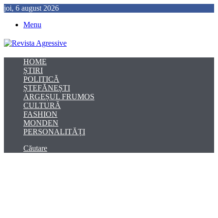
joi, 6 august 2026
Menu
HOME
ȘTIRI
POLITICĂ
ȘTEFĂNEȘTI
ARGEȘUL FRUMOS
CULTURĂ
FASHION
MONDEN
PERSONALITĂȚI
Căutare