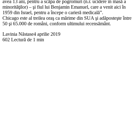
avea 13 ani, pentru a scăpa de pogromuri (n.r. ucidere în masă a
minorităţilor) – şi fiul lui Benjamin Emanuel, care a venit aici în
1959 din Israel, pentru a începe o carieră medicală”.
Chicago este al treilea oraş ca mărime din SUA şi adăposteşte între
50 şi 65.000 de români, conform ultimului recensământ.
Lavinia Năstase
4 aprilie 2019
602
Lectură de 1 min