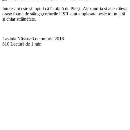
Interesant este și faptul că în afară de Pitești,Alexandria și alte câteva
orașe foarte de stânga,corturile USR sunt amplasate peste tot în țară
și chiar străinătate.
Lavinia Năstase
3 octombrie 2016
610
Lectură de 1 min