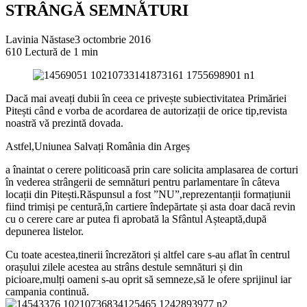
STRÂNGĂ SEMNĂTURI
Lavinia Năstase
3 octombrie 2016
610
Lectură de 1 min
Dacă mai aveați dubii în ceea ce privește subiectivitatea Primăriei
Pitești când e vorba de acordarea de autorizații de orice tip,revista
noastră vă prezintă dovada.
Astfel,Uniunea Salvați România din Argeș
a înaintat o cerere politicoasă prin care solicita amplasarea de corturi
în vederea strângerii de semnături pentru parlamentare în câteva
locații din Pitești.Răspunsul a fost ”NU”,reprezentanții formațiunii
fiind trimiși pe centură,în cartiere îndepărtate și asta doar dacă revin
cu o cerere care ar putea fi aprobată la Sfântul Așteaptă,după
depunerea listelor.
Cu toate acestea,tinerii încrezători și altfel care s-au aflat în centrul
orașului zilele acestea au strâns destule semnături și din
picioare,mulți oameni s-au oprit să semneze,să le ofere sprijinul iar
campania continuă.