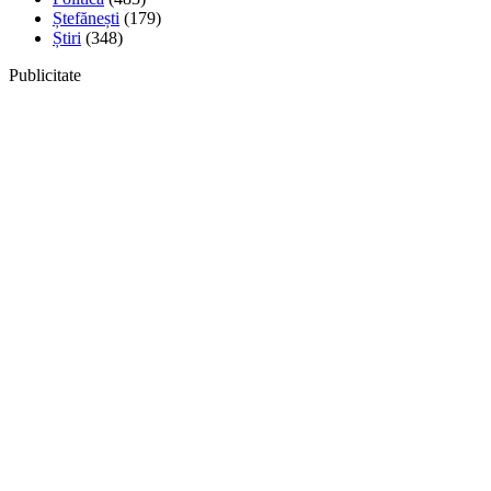
Ștefănești
(179)
Știri
(348)
Publicitate