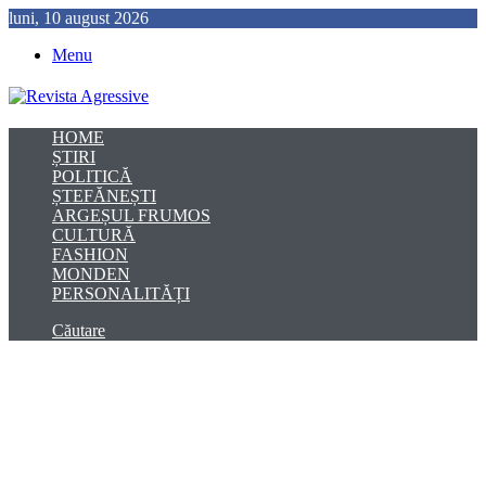
luni, 10 august 2026
Menu
HOME
ȘTIRI
POLITICĂ
ȘTEFĂNEȘTI
ARGEȘUL FRUMOS
CULTURĂ
FASHION
MONDEN
PERSONALITĂȚI
Căutare