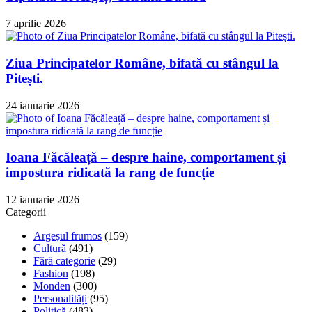
7 aprilie 2026
Ziua Principatelor Române, bifată cu stângul la
Pitești.
24 ianuarie 2026
Ioana Făcăleață – despre haine, comportament și
impostura ridicată la rang de funcție
12 ianuarie 2026
Categorii
Argeșul frumos
(159)
Cultură
(491)
Fără categorie
(29)
Fashion
(198)
Monden
(300)
Personalități
(95)
Politică
(483)