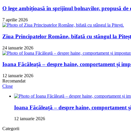
O lege ambițioasă în sprijinul bolnavilor, propusă de
7 aprilie 2026
Ziua Principatelor Române, bifată cu stângul la Piteșt
24 ianuarie 2026
Ioana Făcăleață – despre haine, comportament și impo
12 ianuarie 2026
Recomandat
Close
Ioana Făcăleață – despre haine, comportament și 
12 ianuarie 2026
Categorii