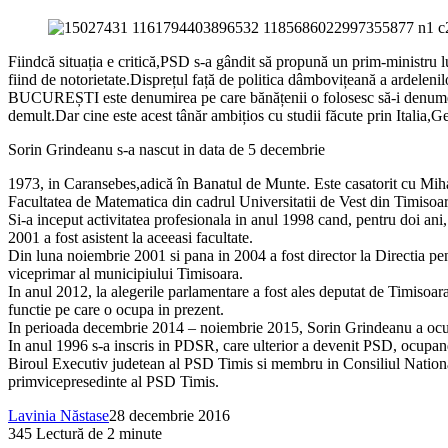
Fiindcă situația e critică,PSD s-a gândit să propună un prim-ministru 
fiind de notorietate.Disprețul față de politica dâmbovițeană a ardelen
BUCUREȘTI este denumirea pe care bănățenii o folosesc să-i denumească
demult.Dar cine este acest tânăr ambițios cu studii făcute prin Italia,
Sorin Grindeanu s-a nascut in data de 5 decembrie
1973, in Caransebes,adică în Banatul de Munte. Este casatorit cu Miha
Facultatea de Matematica din cadrul Universitatii de Vest din Timisoar
Si-a inceput activitatea profesionala in anul 1998 cand, pentru doi ani
2001 a fost asistent la aceeasi facultate.
Din luna noiembrie 2001 si pana in 2004 a fost director la Directia pen
viceprimar al municipiului Timisoara.
In anul 2012, la alegerile parlamentare a fost ales deputat de Timisoara
functie pe care o ocupa in prezent.
In perioada decembrie 2014 – noiembrie 2015, Sorin Grindeanu a ocupa
In anul 1996 s-a inscris in PDSR, care ulterior a devenit PSD, ocupan
Biroul Executiv judetean al PSD Timis si membru in Consiliul National
primvicepresedinte al PSD Timis.
Lavinia Năstase
28 decembrie 2016
345
Lectură de 2 minute