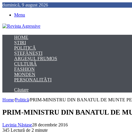
duminică, 9 august 2026
Menu
HOME
ȘTIRI
POLITICĂ
ȘTEFĂNEȘTI
ARGEȘUL FRUMOS
CULTURĂ
FASHION
MONDEN
PERSONALITĂȚI
Căutare
Home
/
Politică
/
PRIM-MINISTRU DIN BANATUL DE MUNTE PE
PRIM-MINISTRU DIN BANATUL DE MU
Lavinia Năstase
28 decembrie 2016
345
Lectură de 2 minute