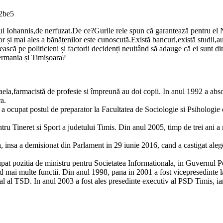
lui Iohannis,de nerfuzat.De ce?Gurile rele spun că garantează pentru el 
ilor și mai ales a bănățenilor este cunoscută.Există bancuri,există studi
 pe politicieni și factorii decidenți neuitând să adauge că ei sunt di
Germania și Timișoara?
ela,farmacistă de profesie si împreună au doi copii. In anul 1992 a abso
a.
, a ocupat postul de preparator la Facultatea de Sociologie si Psihologie 
tru Tineret si Sport a judetului Timis. Din anul 2005, timp de trei ani 
, insa a demisionat din Parlament in 29 iunie 2016, cand a castigat aleger
t pozitia de ministru pentru Societatea Informationala, in Guvernul P
d mai multe functii. Din anul 1998, pana in 2001 a fost vicepresedinte 
 al TSD. In anul 2003 a fost ales presedinte executiv al PSD Timis, iar