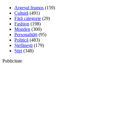
Argeșul frumos
(159)
Cultură
(491)
Fără categorie
(29)
Fashion
(198)
Monden
(300)
Personalități
(95)
Politică
(483)
Ștefănești
(179)
Știri
(348)
Publicitate