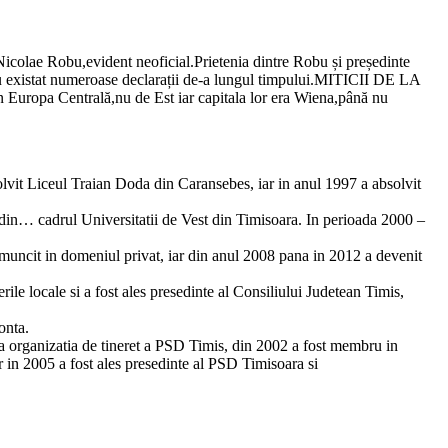
Nicolae Robu,evident neoficial.Prietenia dintre Robu și președinte
i,au existat numeroase declarații de-a lungul timpului.MITICII DE LA
n Europa Centrală,nu de Est iar capitala lor era Wiena,până nu
lvit Liceul Traian Doda din Caransebes, iar in anul 1997 a absolvit
din
…
cadrul Universitatii de Vest din Timisoara. In perioada 2000 –
a muncit in domeniul privat, iar din anul 2008 pana in 2012 a devenit
ile locale si a fost ales presedinte al Consiliului Judetean Timis,
onta.
la organizatia de tineret a PSD Timis, din 2002 a fost membru in
 in 2005 a fost ales presedinte al PSD Timisoara si