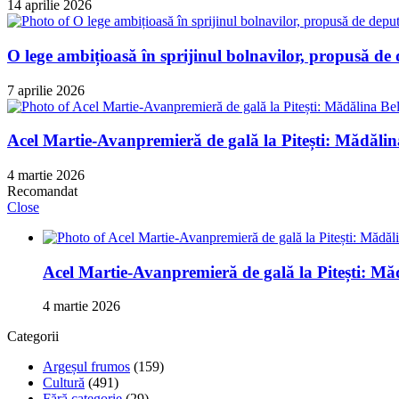
14 aprilie 2026
O lege ambițioasă în sprijinul bolnavilor, propusă de
7 aprilie 2026
Acel Martie-Avanpremieră de gală la Pitești: Mădălin
4 martie 2026
Recomandat
Close
Acel Martie-Avanpremieră de gală la Pitești: Măd
4 martie 2026
Categorii
Argeșul frumos
(159)
Cultură
(491)
Fără categorie
(29)