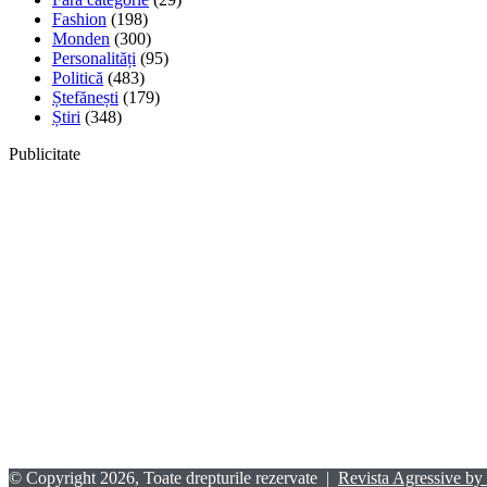
Fashion
(198)
Monden
(300)
Personalități
(95)
Politică
(483)
Ștefănești
(179)
Știri
(348)
Publicitate
© Copyright 2026, Toate drepturile rezervate |
Revista Agressive by