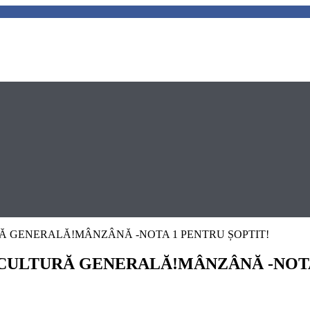
URĂ GENERALĂ!MÂNZÂNĂ -NOTA 1 PENTRU ȘOPTIT!
A CULTURĂ GENERALĂ!MÂNZÂNĂ -NOTA