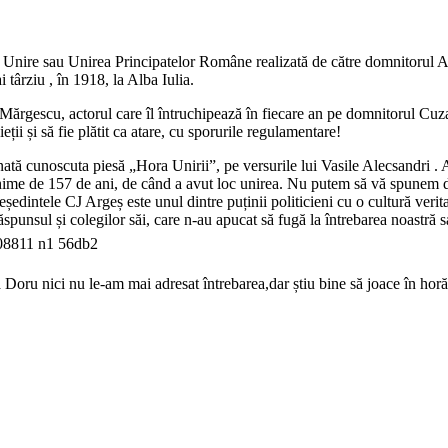
ca Unire sau Unirea Principatelor Române realizată de către domnitorul 
 târziu , în 1918, la Alba Iulia.
uiu Mărgescu, actorul care îl întruchipează în fiecare an pe domnitorul Cuz
ii și să fie plătit ca atare, cu sporurile regulamentare!
tonată cunoscuta piesă „Hora Unirii”, pe versurile lui Vasile Alecsandri 
hime de 157 de ani, de când a avut loc unirea. Nu putem să vă spunem d
edintele CJ Argeș este unul dintre puținii politicieni cu o cultură verita
ăspunsul și colegilor săi, care n-au apucat să fugă la întrebarea noastră 
ru nici nu le-am mai adresat întrebarea,dar știu bine să joace în horă