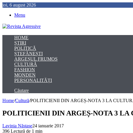
joi, 6 august 2026
Menu
HOME
ȘTIRI
POLITICĂ
ȘTEFĂNEȘTI
ARGEȘUL FRUMOS
CULTURĂ
FASHION
MONDEN
PERSONALITĂȚI
Căutare
Home
/
Cultură
/
POLITICIENII DIN ARGEȘ-NOTA 3 LA CULT
POLITICIENII DIN ARGEȘ-NOTA 3 L
Lavinia Năstase
24 ianuarie 2017
396
Lectură de 1 min