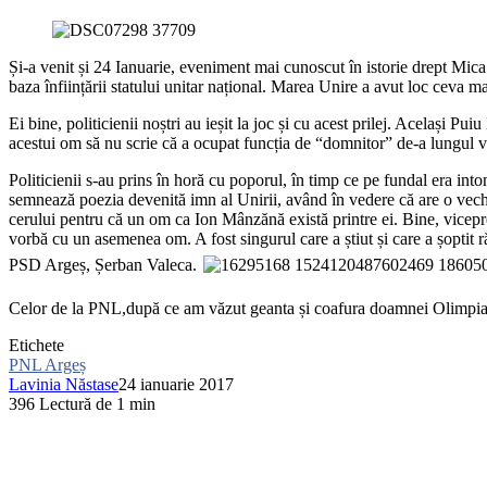
Și-a venit și 24 Ianuarie, eveniment mai cunoscut în istorie drept Mi
baza înființării statului unitar național. Marea Unire a avut loc ceva mai
Ei bine, politicienii noștri au ieșit la joc și cu acest prilej. Același P
acestui om să nu scrie că a ocupat funcția de “domnitor” de-a lungul vieț
Politicienii s-au prins în horă cu poporul, în timp ce pe fundal era in
semnează poezia devenită imn al Unirii, având în vedere că are o vec
cerului pentru că un om ca Ion Mânzănă există printre ei. Bine, vicepreș
vorbă cu un asemenea om. A fost singurul care a știut și care a șoptit r
PSD Argeș, Șerban Valeca.
Celor de la PNL,după ce am văzut geanta și coafura doamnei Olimpia Do
Etichete
PNL Argeș
Lavinia Năstase
24 ianuarie 2017
396
Lectură de 1 min