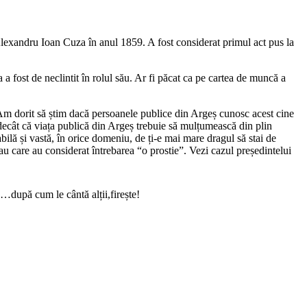
Alexandru Ioan Cuza în anul 1859. A fost considerat primul act pus la
a a fost de neclintit în rolul său. Ar fi păcat ca pe cartea de muncă a
. Am dorit să știm dacă persoanele publice din Argeș cunosc acest cine
ecât că viața publică din Argeș trebuie să mulțumească din plin
bilă și vastă, în orice domeniu, de ți-e mai mare dragul să stai de
sau care au considerat întrebarea “o prostie”. Vezi cazul președintelui
…după cum le cântă alții,firește!