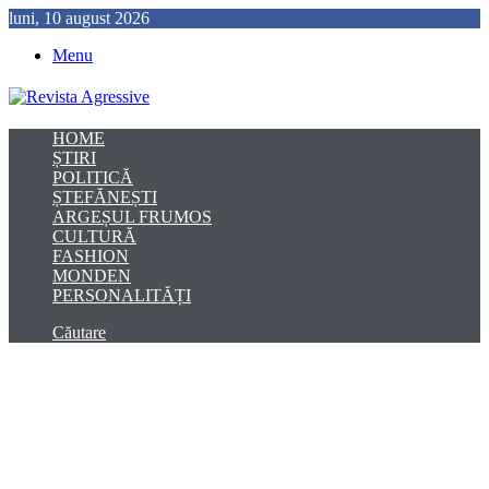
luni, 10 august 2026
Menu
HOME
ȘTIRI
POLITICĂ
ȘTEFĂNEȘTI
ARGEȘUL FRUMOS
CULTURĂ
FASHION
MONDEN
PERSONALITĂȚI
Căutare