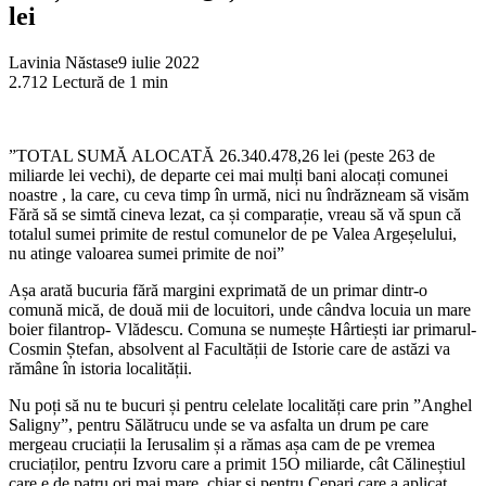
lei
Lavinia Năstase
9 iulie 2022
2.712
Lectură de 1 min
”TOTAL SUMĂ ALOCATĂ 26.340.478,26 lei (peste 263 de
miliarde lei vechi), de departe cei mai mulți bani alocați comunei
noastre , la care, cu ceva timp în urmă, nici nu îndrăzneam să visăm
Fără să se simtă cineva lezat, ca și comparație, vreau să vă spun că
totalul sumei primite de restul comunelor de pe Valea Argeșelului,
nu atinge valoarea sumei primite de noi”
Așa arată bucuria fără margini exprimată de un primar dintr-o
comună mică, de două mii de locuitori, unde cândva locuia un mare
boier filantrop- Vlădescu. Comuna se numește Hârtiești iar primarul-
Cosmin Ștefan, absolvent al Facultății de Istorie care de astăzi va
rămâne în istoria localității.
Nu poți să nu te bucuri și pentru celelate localități care prin ”Anghel
Saligny”, pentru Sălătrucu unde se va asfalta un drum pe care
mergeau cruciații la Ierusalim și a rămas așa cam de pe vremea
cruciaților, pentru Izvoru care a primit 15O miliarde, cât Călineștiul
care e de patru ori mai mare, chiar și pentru Cepari care a aplicat