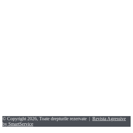
© Copyright 2026, Toate drepturile rezervate |
Revista Agressive
by SmartService