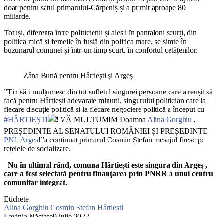
doar pentru satul primarului-Cărpeniș și a primit aproape 80
miliarde.
Totuși, diferența între politicienii și aleșii în pantaloni scurți, din
politica mică și femeile în fustă din politica mare, se simte în
buzunarul comunei și într-un timp scurt, în confortul cetățenilor.
Zâna Bună pentru Hârtiești și Argeș
”Țin să-i mulțumesc din tot sufletul singurei persoane care a reușit să
facă pentru Hârtiești adevarate minuni, singurului politician care la
fiecare discuție politică și la fiecare negociere politică a început cu
#HÂRTIEȘTI
VĂ MULȚUMIM Doamna
Alina Gorghiu
,
PREȘEDINTE AL SENATULUI ROMÂNIEI ȘI PREȘEDINTE
PNL Arges
!”a continuat primarul Cosmin Ștefan mesajul firesc pe
rețelele de socializare.
Nu în ultimul rând, comuna Hârtiești este singura din Argeş ,
care a fost selectată pentru finanţarea prin PNRR a unui centru
comunitar integrat.
Etichete
Alina Gorghiu
Cosmin Ștefan
Hârtiești
Lavinia Năstase
9 iulie 2022