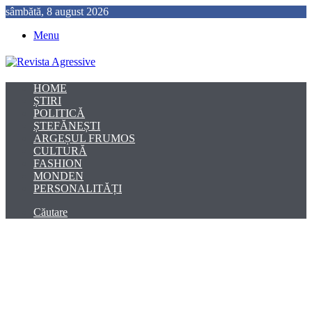
sâmbătă, 8 august 2026
Menu
HOME
ȘTIRI
POLITICĂ
ȘTEFĂNEȘTI
ARGEȘUL FRUMOS
CULTURĂ
FASHION
MONDEN
PERSONALITĂȚI
Căutare