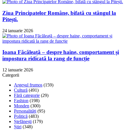
Ziua Principatelor Române, bifată cu stângul la
Pitești.
24 ianuarie 2026
Ioana Făcăleață – despre haine, comportament și
impostura ridicată la rang de funcție
12 ianuarie 2026
Categorii
Argeșul frumos
(159)
Cultură
(491)
Fără categorie
(29)
Fashion
(198)
Monden
(300)
Personalități
(95)
Politică
(483)
Ștefănești
(179)
Știri
(348)