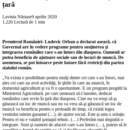
țară
Lavinia Năstase
9 aprilie 2020
1.226
Lectură de 1 min
Premierul României- Ludovic Orban a declarat aseară, că
Guvernul are în vedere programe pentru susţinerea şi
integrarea românilor care s-au întors din diaspora. Oamenii ar
putea beneficia de ajutoare sociale sau de locuri de muncă. De
asemenea, se pot întoarce peste hotare fără restricţi din partea
statului român.
„Va exista o posibilitate pentru mulţi dintre cei care s-au întors, mai
ales cei care au avut activităţi, în ţările în care au muncit, în
domeniul agriculturii şi va fi o oportunitate. E un program pregătit la
Ministerul Agriculturii, pe care urmează să-l lansăm, dedicat
românilor care revin în ţară din diaspora. Cine nu va reuşi să-şi
găsească un loc de muncă sau nu va vrea să-şi găsească un loc de
muncă va beneficia pentru o perioadă de timp, că există legea
venitului minim garantat (…), de ajutor social. Este şi asta o soluţie.
Pentru ei nu e valabil şomajul tehnic. (…) Preferăm mai degrabă o
integrare. Sunt şi oameni de afaceri care s-au întors (…), putem să le
acordăm o formă de sprijin ca să-şi desfăşoare afacerile în