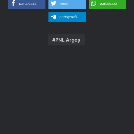
partajează
tweet
partajează
partajează
PNL Argeș