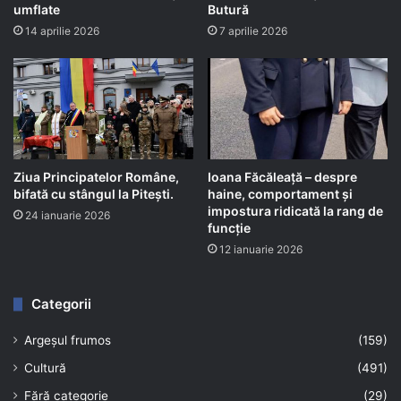
umflate
Butură
14 aprilie 2026
7 aprilie 2026
Ziua Principatelor Române,
Ioana Făcăleață – despre
bifată cu stângul la Pitești.
haine, comportament și
impostura ridicată la rang de
24 ianuarie 2026
funcție
12 ianuarie 2026
Categorii
Argeșul frumos
(159)
Cultură
(491)
Fără categorie
(29)