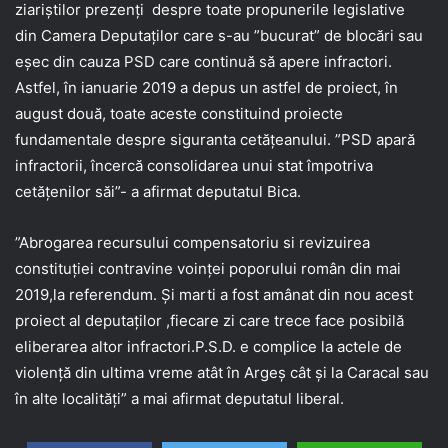
ziariștilor prezenți despre toate propunerile legislative
din Camera Deputaților care s-au ”bucurat” de blocări sau
eșec din cauza PSD care continuă să apere infractori.
Astfel, în ianuarie 2019 a depus un astfel de proiect, în
august două, toate aceste constituind proiecte
fundamentale despre siguranta cetățeanului. ”PSD apară
infractorii, încercă consolidarea unui stat împotriva
cetățenilor săi”- a afirmat deputatul Bica.
”Abrogarea recursului compensatoriu si revizuirea
constituției contravine voinței poporului român din mai
2019,la referendum. Și marti a fost amânat din nou acest
proiect al deputaților ,fiecare zi care trece face posibilă
eliberarea altor infractori.P.S.D. e complice la actele de
violență din ultima vreme atât în Argeș cât și la Caracal sau
în alte localități” a mai afirmat deputatul liberal.