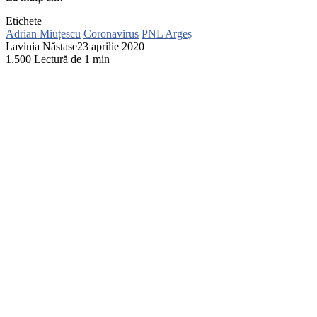
Etichete
Adrian Miuțescu
Coronavirus
PNL Argeș
Lavinia Năstase
23 aprilie 2020
1.500
Lectură de 1 min