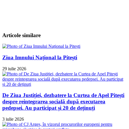
Articole similare
Ziua Imnului Național la Pitești
29 iulie 2026
De Ziua Justiției, dezbatere la Curtea de Apel Pitești
despre reintegrarea socială după executarea
pedepsei. Au participat și 20 de deținuți
3 iulie 2026