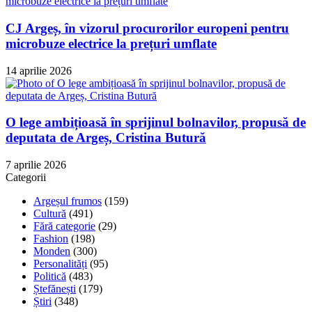
CJ Argeș, în vizorul procurorilor europeni pentru
microbuze electrice la prețuri umflate
14 aprilie 2026
O lege ambițioasă în sprijinul bolnavilor, propusă de
deputata de Argeș, Cristina Butură
7 aprilie 2026
Categorii
Argeșul frumos
(159)
Cultură
(491)
Fără categorie
(29)
Fashion
(198)
Monden
(300)
Personalități
(95)
Politică
(483)
Ștefănești
(179)
Știri
(348)