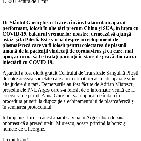
1.500
Lectură de 1 min
De Sfântul Gheorghe, cel care a învins balaurul,un aparat
performant, folosit în alte ţări precum China şi SUA, în lupta cu
COVID-19, balaurul vremurilor noastre, urmează să ajungă
astăzi şi la Pitești. Este vorba despre un echipament de
plasmafereză care va fi folosit pentru colectarea de plasmă
umană de la pacienţii vindecaţi de coronavirus şi cu care, mai
apoi, ar urma să fie trataţi pacienţii în stare de gravă din cauza
infectării cu COVID 19.
Aparatul a fost oferit gratuit Centrului de Transfuzie Sanguină Pitești
de către aceeaşi societate care a mai donat trei astfel de aparate și în
alte județe din țară. Demersurile au fost făcute de Adrian Miuțescu,
președintele PNL Argeș care s-a folosit de o informație venită de la
colega sa de partid, Alina Gorghiu, s-a implicat de îndată în
procedura punerii la dispoziție a echipamentului de plasmafereză și
în semnarea protocolului.
Întâmplarea face ca acest aparat să vină în Argeș chiar de ziua
onomastică a președintelui Miuțescu, acesta primind la botez și
numele de Gheorghe.
La mulți ani!