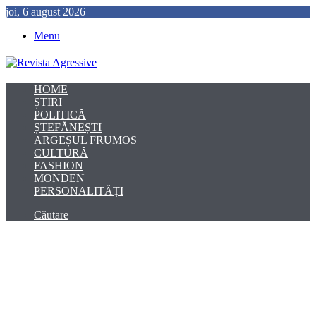
joi, 6 august 2026
Menu
HOME
ȘTIRI
POLITICĂ
ȘTEFĂNEȘTI
ARGEȘUL FRUMOS
CULTURĂ
FASHION
MONDEN
PERSONALITĂȚI
Căutare