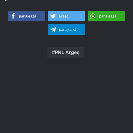
partajează
tweet
partajează
partajează
PNL Argeș