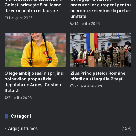
Golești primește 5 milioane
procurorilor europeni pentru
de euro pentru restaurare
microbuze electrice la prețuri
umflate
1 august 2026
14 aprilie 2026
O lege ambițioasă în sprijinul
Ziua Principatelor Române,
bolnavilor, propusă de
bifată cu stângul la Pitești.
deputata de Argeș, Cristina
24 ianuarie 2026
Butură
7 aprilie 2026
Categorii
Argeșul frumos
(159)