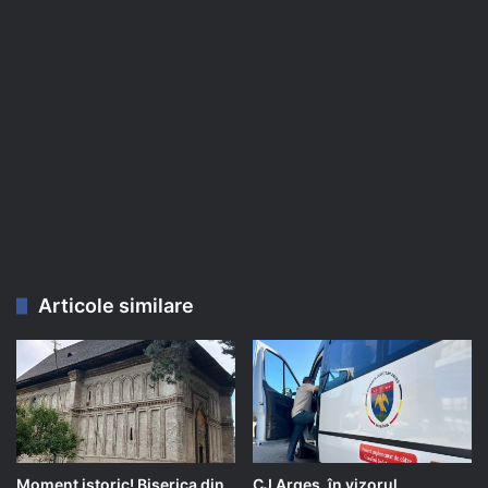
Articole similare
Moment istoric! Biserica din
CJ Argeș, în vizorul