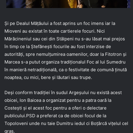
Și pe Dealul Mățăului a fost aprins un foc imens iar la
Mioveni au existat în toate cartierele focuri. Nici
Mărăcineniul sau cei din Stâlpeni nu s-au lăsat mai prejos
în timp ce la Ștefănești focurile au fost interzise de
autorități, spre nemulțumirea oamenilor, doar la Fitotron și
Marcea s-a putut organiza tradiționalul Foc al lui Sumedru
în manieră netradițională, ca o festivitate de comună ținută
noaptea, cu mici, bere și lăutari sau trupe.
Deși conform tradiției în sudul Argeșului nu există acest
obicei, Ion Baicea a organizat pentru a patra oară la
Costești și el acest foc pentru a oferi o delectare
publicului.PSD a preferat ca de obicei focul de la
Topoloveni unde nu taie Dumitru iedul ci Boțârcă vițelul cel
gras.