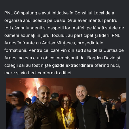
PNL Câmpulung a avut inițiativa în Consiliul Local de a
organiza anul acesta pe Dealul Grui evenimentul pentru
toți câmpulungenii și oaspeții lor. Astfel, pe lângă sutele de
oameni adunați în jurul focului, au participat și liderii PNL
Argeș în frunte cu Adrian Miuțescu, președintele
formațiunii. Pentru cei care vin din sud sau de la Curtea de
Argeș, acesta e un obicei neobișnuit dar Bogdan David și
colegii săi au fost niște gazde extraordinare oferind nuci,
mere și vin fiert conform tradiției.