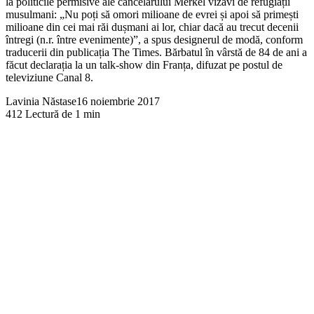
la politicile permisive ale cancelarului Merkel vizavi de refugiații
musulmani: „Nu poți să omori milioane de evrei și apoi să primești
milioane din cei mai răi dușmani ai lor, chiar dacă au trecut decenii
întregi (n.r. între evenimente)”, a spus designerul de modă, conform
traducerii din publicația The Times. Bărbatul în vârstă de 84 de ani a
făcut declarația la un talk-show din Franța, difuzat pe postul de
televiziune Canal 8.
Lavinia Năstase
16 noiembrie 2017
412
Lectură de 1 min