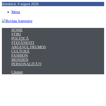
duminică, 9 august 2026
Menu
HOME
ȘTIRI
POLITICĂ
ȘTEFĂNEȘTI
ARGEȘUL FRUMOS
CULTURĂ
FASHION
MONDEN
PERSONALITĂȚI
Căutare