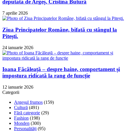
deputata de Argeș, Cristina Butură
7 aprilie 2026
Ziua Principatelor Române, bifată cu stângul la
Pitești.
24 ianuarie 2026
Ioana Făcăleață – despre haine, comportament și
impostura ridicată la rang de funcție
12 ianuarie 2026
Categorii
Argeșul frumos
(159)
Cultură
(491)
Fără categorie
(29)
Fashion
(198)
Monden
(300)
Personalități
(95)