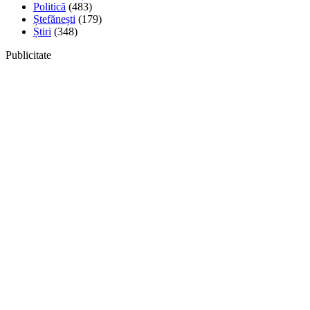
Politică
(483)
Ștefănești
(179)
Știri
(348)
Publicitate