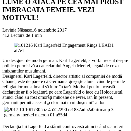
LUME O ATACA PE CEA MAI PROST
IMBRACATA FEMEIE. VEZI
MOTIVUL!
Lavinia Năstase
16 noiembrie 2017
412
Lectură de 1 min
Un designer de modă german, Karl Lagerfeld, a vorbit recent despre
politica permisivă a cancelarului Angela Merkel, legată de criza
imigranților musulmani.
Designerul Karl Lagerfeld, director artistic al companiei de modă
Chanel, este de părere că Germania greșește atunci când le permite
refugiaților musulmani să intre în țară. Motivul pentru această
declarație ar fi o legătură pe care Lagerfeld o face cu Holocaustul,
atunci când au fost omorâți milioane de evrei, iar, în pr
ezent,
germanii permit accesul „celor mai mari dușmani” ai lor.
Declarația lui Lagerfeld a stârnit controversă atunci când s-a referit