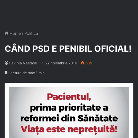
Home
/
Politică
CÂND PSD E PENIBIL OFICIAL!
Lavinia Năstase
22 noiembrie 2016
639
Lectură de max 1 min