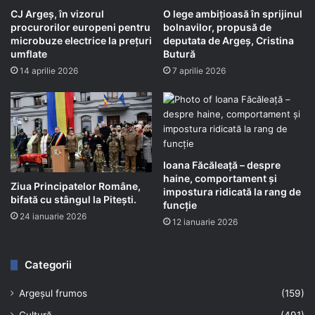
CJ Argeș, în vizorul
O lege ambițioasă în sprijinul
procurorilor europeni pentru
bolnavilor, propusă de
microbuze electrice la prețuri
deputata de Argeș, Cristina
umflate
Butură
14 aprilie 2026
7 aprilie 2026
Ioana Făcăleață – despre
haine, comportament și
Ziua Principatelor Române,
impostura ridicată la rang de
bifată cu stângul la Pitești.
funcție
24 ianuarie 2026
12 ianuarie 2026
Categorii
Argeșul frumos
(159)