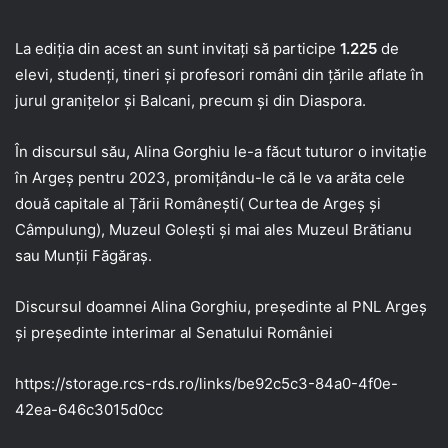
La ediția din acest an sunt invitați să participe
1.225
de
elevi, studenți, tineri și profesori români din ţările aflate în
jurul graniţelor şi Balcani, precum şi din Diaspora.
În discursul său, Alina Gorghiu le-a făcut tuturor o invitație
în Argeș pentru 2023, promițându-le că le va arăta cele
două capitale al Țării Românești( Curtea de Argeș și
Câmpulung), Muzeul Golești și mai ales Muzeul Brătianu
sau Munții Făgăraș.
Discursul doamnei Alina Gorghiu, președinte al PNL Argeș
și președinte interimar al Senatului României
https://storage.rcs-rds.ro/links/be92c5c3-84a0-4f0e-
42ea-646c3015d0cc