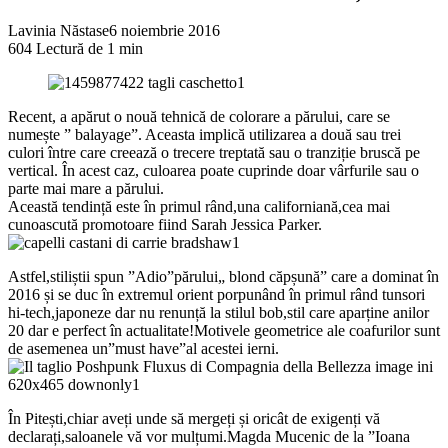
Lavinia Năstase
6 noiembrie 2016
604
Lectură de 1 min
Recent, a apărut o nouă tehnică de colorare a părului, care se
numește ” balayage”. Aceasta implică utilizarea a două sau trei
culori între care creează o trecere treptată sau o tranziție bruscă pe
vertical. În acest caz, culoarea poate cuprinde doar vârfurile sau o
parte mai mare a părului.
Această tendință este în primul rând,una californiană,cea mai
cunoascută promotoare fiind Sarah Jessica Parker.
Astfel,stiliștii spun ”Adio”părului„ blond căpșună” care a dominat în
2016 și se duc în extremul orient porpunând în primul rând tunsori
hi-tech,japoneze dar nu renunță la stilul bob,stil care aparține anilor
20 dar e perfect în actualitate!Motivele geometrice ale coafurilor sunt
de asemenea un”must have”al acestei ierni.
În Pitești,chiar aveți unde să mergeți și oricât de exigenți vă
declarați,saloanele vă vor mulțumi.Magda Mucenic de la ”Ioana