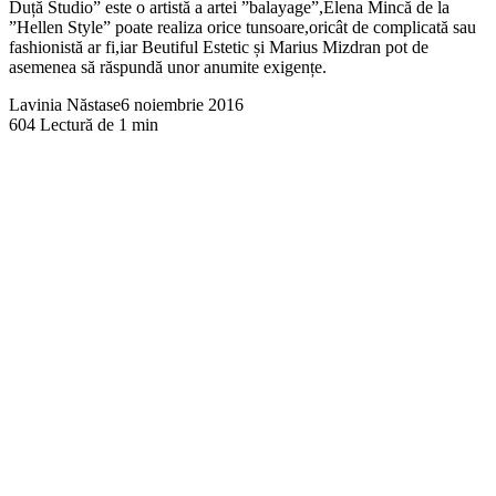
Duță Studio” este o artistă a artei ”balayage”,Elena Mincă de la
”Hellen Style” poate realiza orice tunsoare,oricât de complicată sau
fashionistă ar fi,iar Beutiful Estetic și Marius Mizdran pot de
asemenea să răspundă unor anumite exigențe.
Lavinia Năstase
6 noiembrie 2016
604
Lectură de 1 min