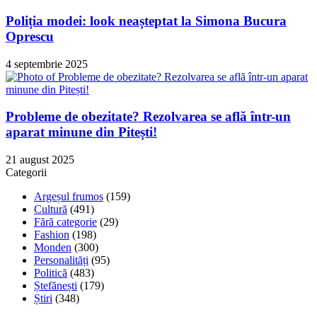
Poliția modei: look neașteptat la Simona Bucura
Oprescu
4 septembrie 2025
Probleme de obezitate? Rezolvarea se află într-un
aparat minune din Pitești!
21 august 2025
Categorii
Argeșul frumos
(159)
Cultură
(491)
Fără categorie
(29)
Fashion
(198)
Monden
(300)
Personalități
(95)
Politică
(483)
Ștefănești
(179)
Știri
(348)