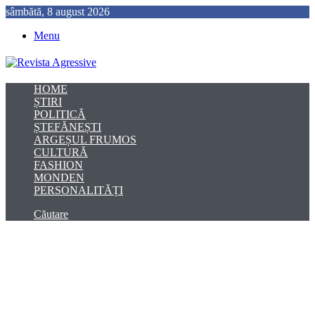
sâmbătă, 8 august 2026
Menu
HOME
ȘTIRI
POLITICĂ
ȘTEFĂNEȘTI
ARGEȘUL FRUMOS
CULTURĂ
FASHION
MONDEN
PERSONALITĂȚI
Căutare