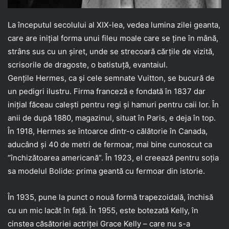
La începutul secolului al XIX-lea, vedea lumina zilei geanta,
care are iniţial forma unui fileu moale care se ţine în mână,
strâns sus cu un şiret, unde se strecoară cărţile de vizită,
scrisorile de dragoste, o batistuţă, evantaiul.
Genţile Hermes, ca şi cele semnate Vuitton, se bucură de
un pedigri ilustru. Firma franceză e fondată în 1837 dar
inițial făceau calești pentru regi și hamuri pentru caii lor. În
anii de după 1880, magazinul, situat în Paris, e deja în top.
În 1918, Hermes se întoarce dintr-o călătorie în Canada,
aducând şi 40
de metri de fermoar, mai bine cunoscut ca
“închizătoarea americană”. În 1923, el creează pentru soţia
sa modelul Bolide: prima geantă cu fermoar din istorie.
În 1935, pune la punct o nouă formă trapezoidală, închisă
cu un mic lacăt în faţă. În 1955, este botezată Kelly, în
cinstea căsătoriei actriţei Grace Kelly – care nu s-a