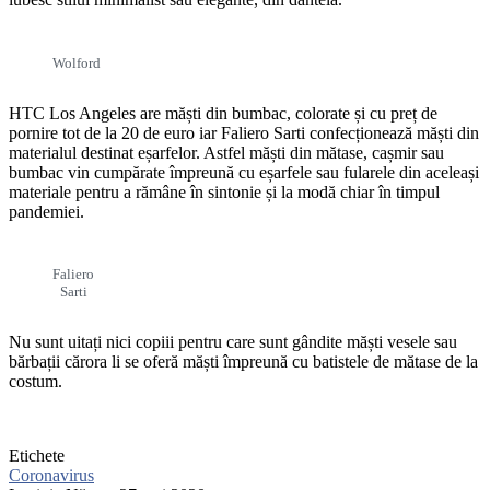
Wolford
HTC Los Angeles are măști din bumbac, colorate și cu preț de
pornire tot de la 20 de euro iar Faliero Sarti confecționează măști din
materialul destinat eșarfelor. Astfel măști din mătase, cașmir sau
bumbac vin cumpărate împreună cu eșarfele sau fularele din aceleași
materiale pentru a rămâne în sintonie și la modă chiar în timpul
pandemiei.
Faliero
Sarti
Nu sunt uitați nici copiii pentru care sunt gândite măști vesele sau
bărbații cărora li se oferă măști împreună cu batistele de mătase de la
costum.
Etichete
Coronavirus