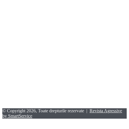
© Copyright 2026, Toate drepturile rezervate |
Revista Agressive
by SmartService