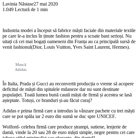
Lavinia Năstase
27 mai 2020
1.049
Lectură de 1 min
Industria modei a început să fabrice măști faciale din materiale textile
pe care le-a inclus în ținute fashion pentru a scoate bani serioși. Nu
uitați că cei mai bogați oameneni din Franța au ca principală sursă de
venit fashionul(Dior, Louis Vuitton, Yves Saint Laurent, Hermes).
Mască
Adidas
În Italia, Prada și Gucci au reconvertit producția o vreme să acopere
deficitul de măști din spitalele milaneze dar nu sunt destinate
populației. Toată lumea bună caută măști de firmă și acestea se lasă
așteptate. Totuși, ce branduri și-au făcut curaj?
Adidas e prima firmă care a introdus la vânzare pachete cu trei măști
care se pot spăla iar 2 euro din sumă se duc spre UNICEF.
Wolford- celebra firmă care produce ștrampi, sutiene, lenjerie de
damă, vinde la 20 sau 28 de euro măști simple, negre pentru cei care
iubesc stilul minimalist sau elegante, din dantelă.