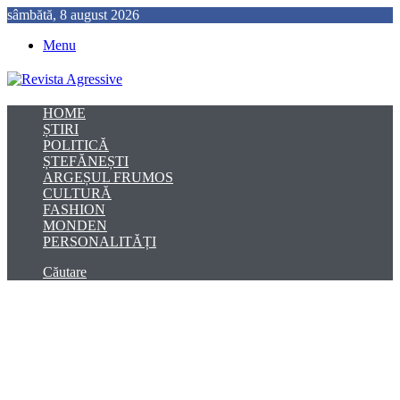
sâmbătă, 8 august 2026
Menu
HOME
ȘTIRI
POLITICĂ
ȘTEFĂNEȘTI
ARGEȘUL FRUMOS
CULTURĂ
FASHION
MONDEN
PERSONALITĂȚI
Căutare