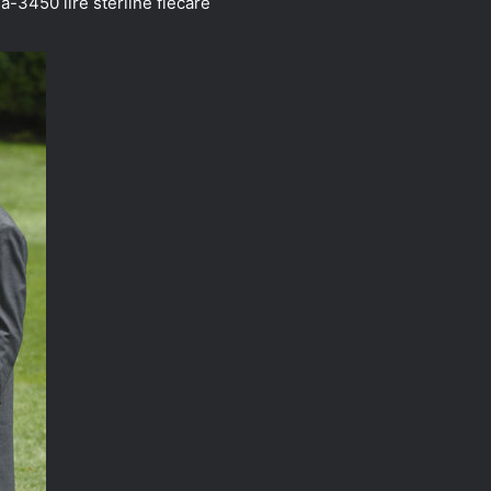
3450 lire sterline fiecare