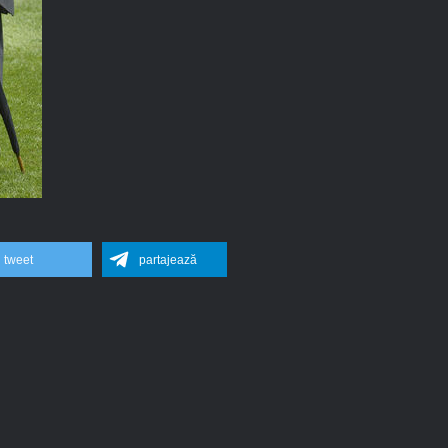
tweet
partajează