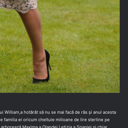
lui William,a hotărât să nu se mai facă de râs și anul acesta
 familia ei oricum cheltuie milioane de lire sterline pe
l arborează Maxima a Olandei,Letizia a Spaniei și chiar