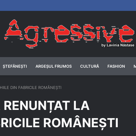
ȘTEFĂNEȘTI
ARGEȘUL FRUMOS
CULTURĂ
FASHION
IILE DIN FABRICILE ROMÂNEȘTI
A RENUNȚAT LA
BRICILE ROMÂNEȘTI