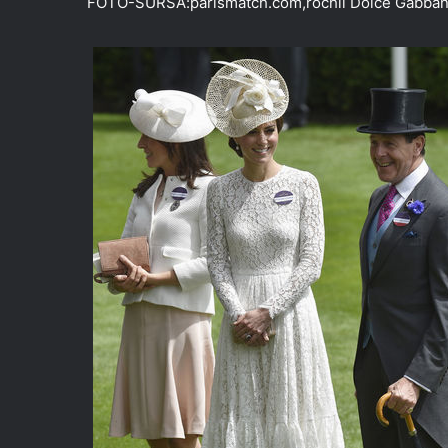
FOTO-SURSA:parismatch.com,rochii Dolce Gabbana-