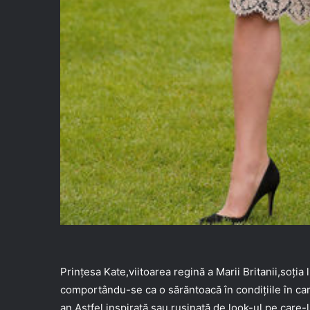
Prințesa Kate,viitoarea regină a Marii Britanii,soția 
comportându-se ca o sărăntoacă în condițiile în care
an.Astfel,inspirată sau rușinată de look-ul pe care-