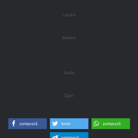
Londra
Mexico
Sicilia
Capri
partajează
tweet
partajează
partajează