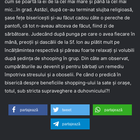
cum se poartă la ei de la cel mai mare și până la cel mai
mic…în grad. Astăzi, după ce-au terminat slujba religioasă,
șase fețe bisericești și-au făcut cadou câte o pereche de
pantofi, că tot n-aveau altceva de făcut, fiind zi de
sărbătoare. Judecând după punga pe care o avea fiecare în
mână, preoții și dascălii de la Sf. Ion au plătit mult pe
încălțămintea respectivă și păreau foarte relaxați și volubili
după ședința de shooping în grup. Din câte am observat,
cumpărăturile au devenit și pentru bărbați un remediu
împotriva stresului și a oboselii. Pe când o predică în
biserică despre beneficiile shopping-ului la sate și orașe,
totul, sub stricta supraveghere a duhovnicului?!
partajează
tweet
partajează
partajează