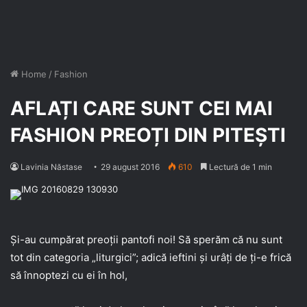
Home
/
Fashion
AFLAȚI CARE SUNT CEI MAI
FASHION PREOȚI DIN PITEȘTI
Lavinia Năstase
29 august 2016
610
Lectură de 1 min
Și-au cumpărat preoții pantofi noi! Să sperăm că nu sunt
tot din categoria „liturgici”; adică ieftini și urâți de ți-e frică
să înnoptezi cu ei în hol,