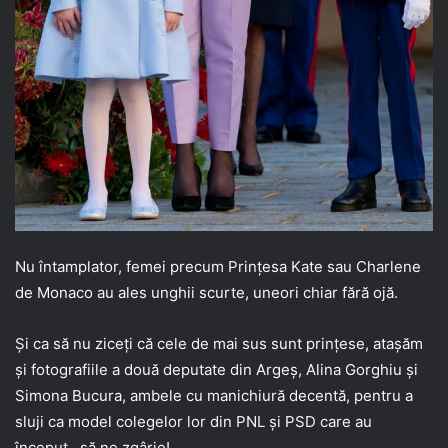
Nu întamplator, femei precum Prințesa Kate sau Charlene
de Monaco au ales unghii scurte, uneori chiar fără ojă.
Și ca să nu ziceți că cele de mai sus sunt prințese, atașăm
și fotografiile a două deputate din Argeș, Alina Gorghiu și
Simona Bucura, ambele cu manichiură decentă, pentru a
sluji ca model colegelor lor din PNL și PSD care au
început…să ne zgârie!