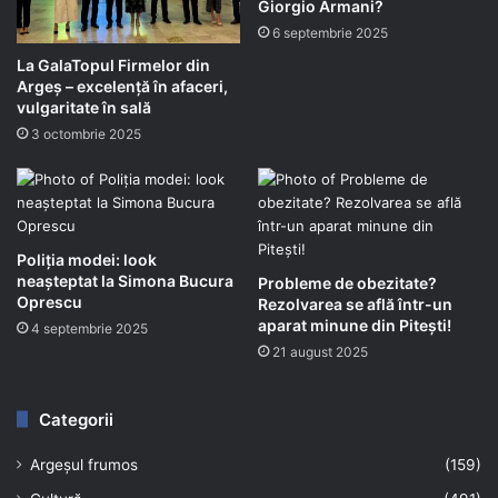
Giorgio Armani?
6 septembrie 2025
La GalaTopul Firmelor din
Argeș – excelență în afaceri,
vulgaritate în sală
3 octombrie 2025
Poliția modei: look
neașteptat la Simona Bucura
Probleme de obezitate?
Oprescu
Rezolvarea se află într-un
aparat minune din Pitești!
4 septembrie 2025
21 august 2025
Categorii
Argeșul frumos
(159)