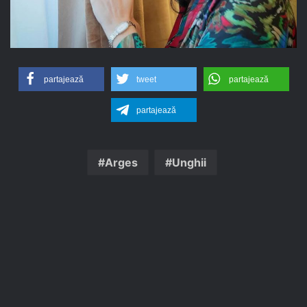
partajează
tweet
partajează
partajează
Arges
Unghii