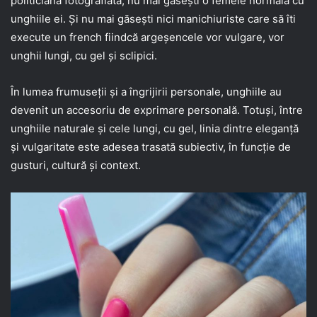
politiciana fotografiată, nu mai găsești o femeie normală cu
unghiile ei. Și nu mai găsești nici manichiuriste care să îti
execute un french fiindcă argeșencele vor vulgare, vor
unghii lungi, cu gel și sclipici.
În lumea frumuseții și a îngrijirii personale, unghiile au
devenit un accesoriu de exprimare personală. Totuși, între
unghiile naturale și cele lungi, cu gel, linia dintre eleganță
și vulgaritate este adesea trasată subiectiv, în funcție de
gusturi, cultură și context.