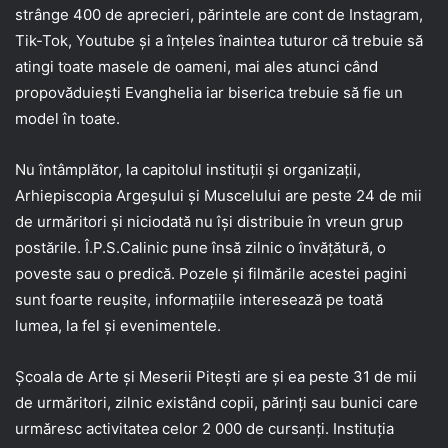
strânge 400 de aprecieri, părintele are cont de Instagram,
Tik-Tok, Youtube și a înțeles înaintea tuturor că trebuie să
atingi toate masele de oameni, mai ales atunci când
propovăduiești Evanghelia iar biserica trebuie să fie un
model în toate.
Nu întâmplător, la capitolul instituții și organizații,
Arhiepiscopia Argeșului și Muscelului are peste 24 de mii
de urmăritori și niciodată nu își distribuie în vreun grup
postările. Î.P.S.Calinic pune însă zilnic o învățătură, o
poveste sau o predică. Pozele și filmările acestei pagini
sunt foarte reușite, informațiile interesează pe toată
lumea, la fel și evenimentele.
Școala de Arte și Meserii Pitești are și ea peste 31 de mii
de urmăritori, zilnic existând copii, părinți sau bunici care
urmăresc activitatea celor 2 000 de cursanți. Instituția