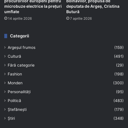
procurorilor europeni pentru
bolnavilor, propusă de
microbuze electrice la prețuri
deputata de Argeș, Cristina
umflate
Butură
14 aprilie 2026
7 aprilie 2026
Categorii
Argeșul frumos
(159)
Cultură
(491)
Fără categorie
(29)
Fashion
(198)
Monden
(300)
Personalități
(95)
Politică
(483)
Ștefănești
(179)
Știri
(348)