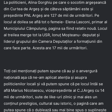
La politicieni, Alina Gorghiu pe care o socotim argeșeancă
din Curtea de Argeș și de câteva săptămâni este și
președinte PNL Argeș are 127 de mii de urmăritori. Pe
locul al doilea se află tot o femeie- Elena Lasconi, primar al
Municipiului Câmpulung, pagina sa fiind relativ nouă. Locul
al treilea merge tot la USR, Ionuț Moșteanu- deputat și
liderul grupului din Camera Deputaților a formațiunii din
care face parte. Acesta are 17 mii de urmăritori.
Toți cei menționați putem spune că au și o anvergură
națională așa că ne-am aplicat atenția și asupra
politicienilor locali și vă putem spune că pe locul întâi se
află Marius Nicolaescu, vicepreședinte al C.J.Argeș cu 14
mii de urmăritori, sute de like-uri zilnic și mai ales un
conținut prestigios, cultural sau istoric, o pagină care am
putea spune că o dublează sau mai bine spus o suplinește