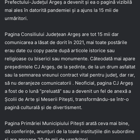
Prefectului-Județul Argeș a devenit și ea o pagină vizibilă
mai ales în datorită pandemiei și a ajuns la 15 mii de
urmăritori.
Pagina Consiliului Județean Argeș are tot 15 mii dar
comunicarea a lăsat de dorit în 2021, mai toate postările
erau date cu copy paste după articole istorice sau
religioase cu biserici sau monumente. Câteodată mai apare
președintele CJ Argeș, de la ședințe, de la un drum asfaltat
sau la semnarea vreunui contract vital pentru județ, dar rar,
să nu deranjeze comunicatorii . Neoficial, pagina CJ Argeș
a fost de o lună ”preluată” sau a devenit un fel de anexă a
Școlii de Arte și Meserii Pitești, transformându-se într-o
pagină culturală și de divertisment.
Pagina Primăriei Municipiului Pitești arată ceva mai bine,
dă conferințe, anunțuri de la toate instituțiile din subordine
și are aproape 20 de mii de urmăritori.