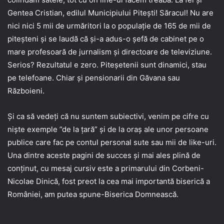
Gentea Cristian, edilul Municipiului Pitești! Săracul! Nu are
nici nici 5 mii de urmăritori la o populație de 165 de mii de
piteșteni și se laudă că și-a adus-o șefă de cabinet pe o
mare profesoară de jurnalism și directoare de televiziune.
Serios? Rezultatul e zero. Piteșetenii sunt dinamici, stau
pe telefoane. Chiar și pensionarii din Găvana sau
Războieni.
Și ca să vedeți că nu suntem subiectivi, venim pe cifre cu
niște exemple ”de la țară” și de la oraș ale unor persoane
publice care fac pe contul personal sute sau mii de like-uri.
Una dintre aceste pagini de succes și mai ales plină de
conținut, cu mesaj cursiv este a primarului din Corbeni-
Nicolae Dinică, fost preot la cea mai importantă biserică a
României, am putea spune-Biserica Domnească.