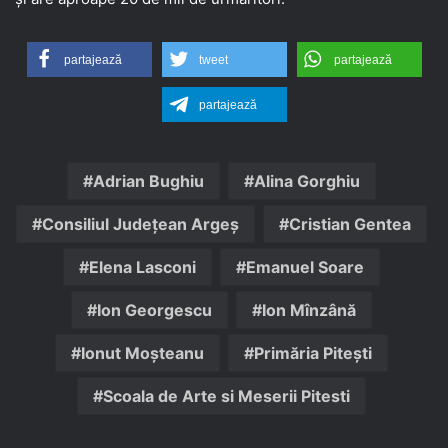
partajează
tweet
partajează
partajează
Adrian Bughiu
Alina Gorghiu
Consiliul Județean Argeș
Cristian Gentea
Elena Lasconi
Emanuel Soare
Ion Georgescu
Ion Mînzână
Ionut Moșteanu
Primăria Pitești
Scoala de Arte si Meserii Pitesti