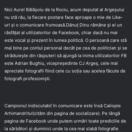
Nici Aurel Bălășoiu de la Rociu, acum deputat al Argeșului
nu stă rău, la fiecare postare face aproape o mie de Like-
uri și o comunicare frumoasă.Dănuț Dinu rămâne și el un
răsfățat al utilizatorilor de Facebook, chiar dacă nu mai
este vocal și prezent în lumea politică. O persoană care stă
mai bine pe contul personal decât pe cea de politician și se
străduiește din răsputeri să ajungă la inima utilizatorilor FB
este Adrian Bughiu, vicepreședinte CJ Argeș, cele mai
apreciate fotografii fiind cele cu soția sau acelea făcute de
fotografi profesioniști.
Campionul indiscutabil în comunicare este însă Caliopie
Arhimandritul(cităm din pagina de socializare). Pe lângă
pagina de Facebook unde putem urmări toate predicilie de
la sărbători și duminici unde la cea mai slabă fotografie