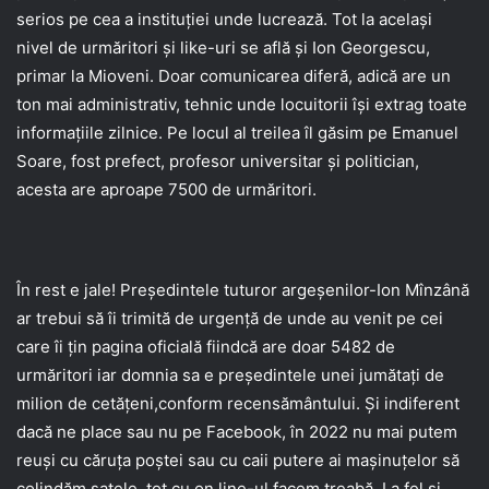
serios pe cea a instituției unde lucrează. Tot la același
nivel de urmăritori și like-uri se află și Ion Georgescu,
primar la Mioveni. Doar comunicarea diferă, adică are un
ton mai administrativ, tehnic unde locuitorii își extrag toate
informațiile zilnice. Pe locul al treilea îl găsim pe Emanuel
Soare, fost prefect, profesor universitar și politician,
acesta are aproape 7500 de urmăritori.
În rest e jale! Președintele tuturor argeșenilor-Ion Mînzână
ar trebui să îi trimită de urgență de unde au venit pe cei
care îi țin pagina oficială fiindcă are doar 5482 de
urmăritori iar domnia sa e președintele unei jumătați de
milion de cetățeni,conform recensământului. Și indiferent
dacă ne place sau nu pe Facebook, în 2022 nu mai putem
reuși cu căruța poștei sau cu caii putere ai mașinuțelor să
colindăm satele, tot cu on line-ul facem treabă. La fel și