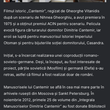
Filmul istoric „Cantemir”, regizat de Gheorghe Vitanidis
după un scenariu de Nihnea Gheorghiu, a avut premiera în
1975 şi a obţinut premiul ACIN pentru scenariu. Pelicula
evocă figura cărturarului domnitor Dimitrie Cantemir, iar
eroii se luptă pentru manuscrisul Istoriei Imperiului
Otoman şi pentru bijuteriile soţiei domnitorului, Casandra.
Iniţial, s-a încercat realizarea unei coproducţii romano-
sovieto-germane. Deşi, la început, au fost interesate de
proiect, părţile sovietică (Mosfilm) şi germană (Defa) s-au
retras, astfel că filmul a fost realizat doar de români.
Manuscrisele lui Cantemir se află în cea mai mare parte în
arhivele ruseşti din Moscova şi Sankt Petersburg. În
noiembrie 2012, primele 25 de volume din „Integrala
Manuscriselor Dimitrie Cantemir” au fost donate Bibliotecii