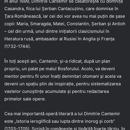
În anul 1699, Dimitrie Cantemir se căsătoreşte cu domniţa
Casandra, fiica lui Şerban Cantacuzino, care domnise în
Ţara Românească, iar cei doi vor avea nu mai puţin de şase
copii: Maria, Smaragda, Matei, Constantin, Şerban şi Antioh
– cel din urmă, unul dintre iniţiatorii clasicismului în
literatura rusă, ambasador al Rusiei în Anglia şi Franţa
(1732-1744).
În toţi aceşti ani, Cantemir, şi-a ridicat, după un plan
propriu, un palat pe malul Bosforului. Acolo, va deveni
mentor pentru fii unor înalţi demnitari otomani şi acela va
deveni un spaţiu plin de inspiraţie, pentru sistematizarea
vastelor cunoştinţe acumulate şi pentru redactarea
primelor sale opere.
Cea mai importantă operă literară a lui Dimitrie Cantemir
este „Istoria ieroglifică sau lupta dintre inorog şi corb”
(1703-1705). Scrisă în româneşte şi tipărită foarte târziu, în