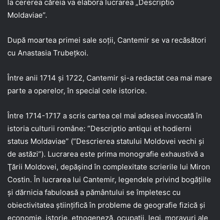
la cererea căreia va elabora lucrarea „Descriptio
Moldaviae”.
După moartea primei sale soţii, Cantemir se va recăsători
cu Anastasia Trubeţkoi.
Între anii 1714 şi 1722, Cantemir şi-a redactat cea mai mare
parte a operelor, în special cele istorice.
Între 1714-1717 a scris cartea cel mai adesea invocată în
istoria culturii române: ”Descriptio antiqui et hodierni
status Moldaviae” (”Descrierea statului Moldovei vechi şi
de astăzi”). Lucrarea este prima monografie exhaustivă a
Ţării Moldovei, depăşind în complexitate scrierile lui Miron
Costin. În lucrarea lui Cantemir, legendele privind bogăţiile
şi dărnicia fabuloasă a pământului se împletesc cu
obiectivitatea ştiinţifică în probleme de geografie fizică şi
economie, istorie, etnogeneză, ocupaţii, legi, moravuri ale