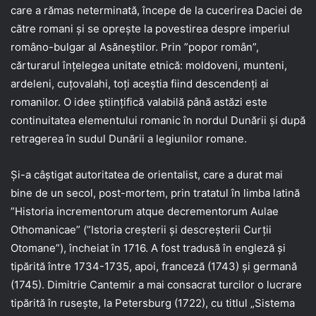
care a rămas neterminată, începe de la cucerirea Daciei de
către romani şi se opreşte la povestirea despre imperiul
româno-bulgar al Asăneştilor. Prin ”popor român”,
cărturarul înţelegea unitate etnică: moldoveni, munteni,
ardeleni, cuţovalahi, toţi aceştia fiind descendenţi ai
romanilor. O idee ştiinţifică valabilă până astăzi este
continuitatea elementului romanic în nordul Dunării şi după
retragerea în sudul Dunării a legiunilor romane.
Şi-a câştigat autoritatea de orientalist, care a durat mai
bine de un secol, post-mortem, prin tratatul în limba latină
”Historia incrementorum atque decrementorum Aulae
Othomanicae” (”Istoria creşterii şi descreşterii Curţii
Otomane”), încheiat în 1716. A fost tradusă în engleză şi
tipărită între 1734-1735, apoi, franceză (1743) şi germană
(1745). Dimitrie Cantemir a mai consacrat turcilor o lucrare
tipărită în ruseşte, la Petersburg (1722), cu titlul „Sistema