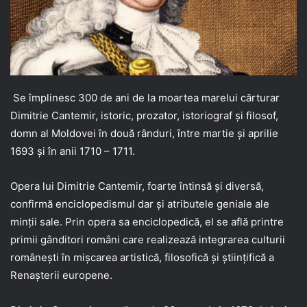
Se împlinesc 300 de ani de la moartea marelui cărturar
Dimitrie Cantemir, istoric, prozator, istoriograf şi filosof,
domn al Moldovei în două rânduri, între martie şi aprilie
1693 şi în anii 1710 – 1711.
Opera lui Dimitrie Cantemir, foarte întinsă şi diversă,
confirmă enciclopedismul dar şi atributele geniale ale
minţii sale. Prin opera sa enciclopedică, el se află printre
primii gânditori români care realizează integrarea culturii
româneşti în mişcarea artistică, filosofică şi ştiinţifică a
Renaşterii europene.