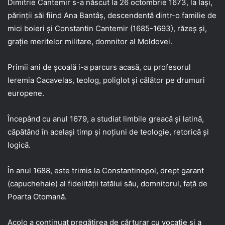
Dimitrie Cantemir s-a născut la 26 octombrie 1673, la Iaşi,
părinţii săi fiind Ana Bantâş, descendentă dintr-o familie de
mici boieri şi Constantin Cantemir (1685-1693), răzeş şi,
graţie meritelor militare, domnitor al Moldovei.
Primii ani de şcoală i-a parcurs acasă, cu profesorul
Ieremia Cacavelas, teolog, poliglot şi călător pe drumuri
europene.
Începând cu anul 1679, a studiat limbile greacă şi latină,
căpătând în acelaşi timp şi noţiuni de teologie, retorică şi
logică.
În anul 1688, este trimis la Constantinopol, drept garant
(capuchehaie) al fidelităţii tatălui său, domnitorul, faţă de
Poarta Otomană.
Acolo a continuat pregătirea de cărturar cu vocaţie şi a