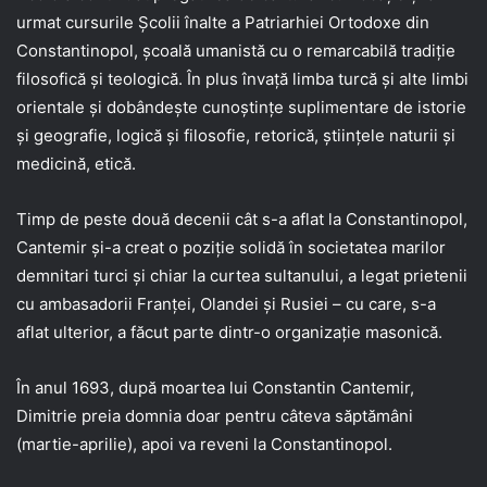
urmat cursurile Şcolii înalte a Patriarhiei Ortodoxe din
Constantinopol, şcoală umanistă cu o remarcabilă tradiţie
filosofică şi teologică. În plus învaţă limba turcă şi alte limbi
orientale şi dobândeşte cunoştinţe suplimentare de istorie
şi geografie, logică şi filosofie, retorică, ştiinţele naturii şi
medicină, etică.
Timp de peste două decenii cât s-a aflat la Constantinopol,
Cantemir şi-a creat o poziţie solidă în societatea marilor
demnitari turci şi chiar la curtea sultanului, a legat prietenii
cu ambasadorii Franţei, Olandei şi Rusiei – cu care, s-a
aflat ulterior, a făcut parte dintr-o organizaţie masonică.
În anul 1693, după moartea lui Constantin Cantemir,
Dimitrie preia domnia doar pentru câteva săptămâni
(martie-aprilie), apoi va reveni la Constantinopol.