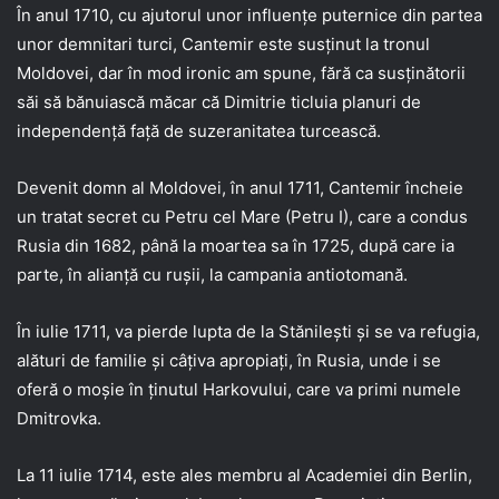
În anul 1710, cu ajutorul unor influenţe puternice din partea
unor demnitari turci, Cantemir este susţinut la tronul
Moldovei, dar în mod ironic am spune, fără ca susţinătorii
săi să bănuiască măcar că Dimitrie ticluia planuri de
independenţă faţă de suzeranitatea turcească.
Devenit domn al Moldovei, în anul 1711, Cantemir încheie
un tratat secret cu Petru cel Mare (Petru I), care a condus
Rusia din 1682, până la moartea sa în 1725, după care ia
parte, în alianţă cu ruşii, la campania antiotomană.
În iulie 1711, va pierde lupta de la Stănileşti şi se va refugia,
alături de familie şi câţiva apropiaţi, în Rusia, unde i se
oferă o moşie în ţinutul Harkovului, care va primi numele
Dmitrovka.
La 11 iulie 1714, este ales membru al Academiei din Berlin,