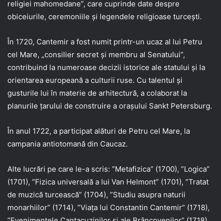
religiei mahomedane”, care cuprinde date despre
obiceiurile, ceremoniile şi legendele religioase turceşti.
În 1720, Cantemir a fost numit printr-un ucaz al lui Petru
cel Mare, „consilier secret şi membru al Senatului”,
contribuind la numeroase decizii istorice ale statului şi la
orientarea europeană a culturii ruse. Cu talentul şi
gusturile lui în materie de arhitectură, a colaborat la
planurile ţarului de construire a oraşului Sankt Petersburg.
În anul 1722, a participat alături de Petru cel Mare, la
campania antiotomană din Caucaz.
Alte lucrări pe care le-a scris: ”Metafizica” (1700), ”Logica”
(1701), ”Fizica universală a lui Van Helmont” (1701), ”Tratat
de muzică turcească” (1704), ”Studiu asupra naturii
monarhiilor” (1714), ”Viaţa lui Constantin Cantemir” (1718),
”Evenimentele Cantacuzinilor şi ale Brâncovenilor” (1718),