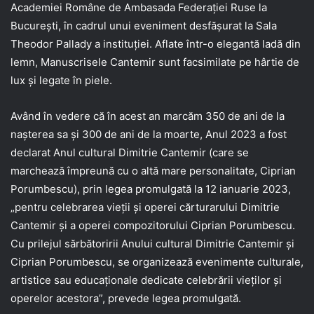
Academiei Române de Ambasada Federaţiei Ruse la
Bucureşti, în cadrul unui eveniment desfăşurat la Sala
Theodor Pallady a instituţiei. Aflate într-o elegantă ladă din
lemn, Manuscrisele Cantemir sunt facsimilate pe hârtie de
lux şi legate în piele.
Având în vedere că în acest an marcăm 350 de ani de la
naşterea sa şi 300 de ani de la moarte, Anul 2023 a fost
declarat Anul cultural Dimitrie Cantemir (care se
marchează împreună cu o altă mare personalitate, Ciprian
Porumbescu), prin legea promulgată la 12 ianuarie 2023,
„pentru celebrarea vieţii şi operei cărturarului Dimitrie
Cantemir şi a operei compozitorului Ciprian Porumbescu.
Cu prilejul sărbătoririi Anului cultural Dimitrie Cantemir şi
Ciprian Porumbescu, se organizează evenimente culturale,
artistice sau educaţionale dedicate celebrării vieţilor şi
operelor acestora”, prevede legea promulgată.