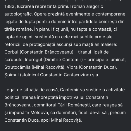
1883, lucrarea reprezintă primul roman alegoric
autobiografic. Opera prezintă evenimentele contemporane
legate de lupta pentru domnie între partidele boiereşti din
ţările române. În planul ficţiunii, nu faptele contează, ci
lupta de opinii susţinută cu cele mai subtile arme ale
retoricii, de protagoniştii ascunşi sub măşti animaliere:
Corbul (Constantin Brâncoveanu) – tiranul lipsit de
scrupule, Inorogul (Dimitrie Cantemir) – principele luminat,
Struţocămila (Mihai Racoviţă), Vidra (Constantin Duca),
Şoimul (stolnicul Constantin Cantacuzino) ş.a.
Legat de situaţia de acasă, Cantemir va susţine o activitate
politică intensă îndreptată împotriva lui Constantin
Brâncoveanu, domnitorul Ţării Româneşti, care reuşea să-
şi impună în Moldova, ca domnitori, fideli de-ai săi, precum
Constantin Duca, apoi Mihai Racoviţă.