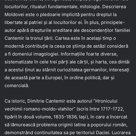
locuitorilor, ritualuri fundamentale, mitologie. Descrierea
Moldovei este o pledoarie implicită pentru dreptul la
libertate al patriei şi al locuitorilor ei. În plus, principele-
autor apără drepturile ereditare ale descendenţilor familiei
Cantemir la tronul ţării. Cartea este în acelaşi timp o
modernă contribuţie la ceea ce ştiinţa de astăzi consideră
a fi domeniul imagologiei. Informaţiile foarte diverse,
sistematizate în cele trei părţi ale cărţii, şi harta, cea dintâi
a acestui ţinut au stârnit curiozitatea germanilor, interesaţi
de această parte a Europei, în ordine politică, dar şi
comercială.
Ca istoric, Dimitrie Cantemir este autorul ”Hronicului
vechimii romano-moldo-vlahilor” (scris între 1717-1722,
tipărit în două volume, 1835-1836, Iaşi), în care a încercat
să lămurească problema originii latine a poporului român,
demonstrând continuitatea sa pe teritoriul Daciei. Lucrarea