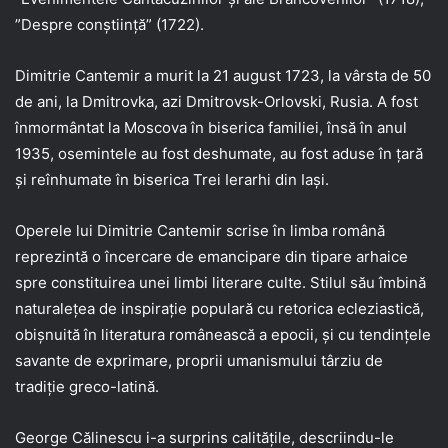
”Despre conştiinţă” (1722).
Dimitrie Cantemir a murit la 21 august 1723, la vârsta de 50
de ani, la Dmitrovka, azi Dmitrovsk-Orlovski, Rusia. A fost
înmormântat la Moscova în biserica familiei, însă în anul
1935, osemintele au fost deshumate, au fost aduse în ţară
şi reînhumate în biserica Trei Ierarhi din Iaşi.
Operele lui Dimitrie Cantemir scrise în limba română
reprezintă o încercare de emancipare din tipare arhaice
spre constituirea unei limbi literare culte. Stilul său îmbină
naturaleţea de inspiraţie populară cu retorica ecleziastică,
obişnuită în literatura românească a epocii, şi cu tendinţele
savante de exprimare, proprii umanismului târziu de
tradiţie greco-latină.
George Călinescu i-a surprins calităţile, descriindu-le