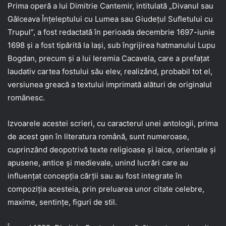
Prima operă a lui Dimitrie Cantemir, intitulată „Divanul sau
Gâlceava Înţeleptului cu Lumea sau Giudeţul Sufletului cu
Trupul”, a fost redactată în perioada decembrie 1697-iunie
1698 şi a fost tipărită la Iaşi, sub îngrijirea hatmanului Lupu
Bogdan, precum şi a lui Ieremia Cacavela, care a prefaţat
laudativ cartea fostului său elev, realizând, probabil tot el,
versiunea greacă a textului imprimată alături de originalul
românesc.
Izvoarele acestei scrieri, cu caracterul unei antologii, prima
de acest gen în literatura română, sunt numeroase,
cuprinzând deopotrivă texte religioase şi laice, orientale şi
apusene, antice şi medievale, unind lucrări care au
influenţat concepţia cărţii sau au fost integrate în
compoziţia acesteia, prin preluarea unor citate celebre,
maxime, sentinţe, figuri de stil.