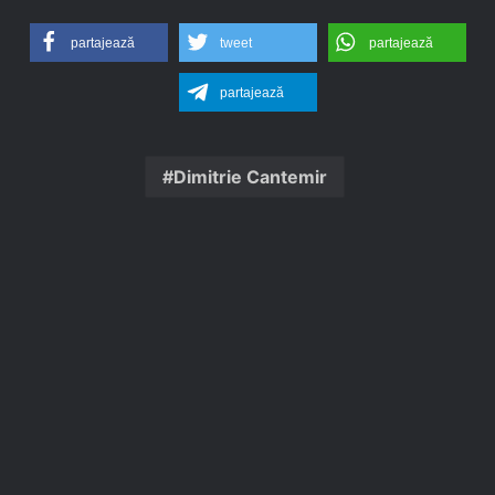
partajează
tweet
partajează
partajează
Dimitrie Cantemir