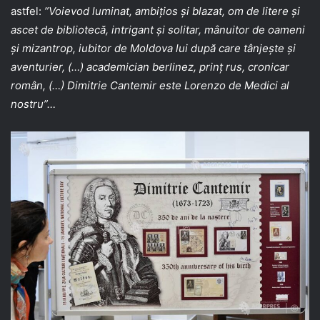
astfel:
”Voievod luminat, ambiţios şi blazat, om de litere şi
ascet de bibliotecă, intrigant şi solitar, mânuitor de oameni
şi mizantrop, iubitor de Moldova lui după care tânjeşte şi
aventurier, (…) academician berlinez, prinţ rus, cronicar
român, (…) Dimitrie Cantemir este Lorenzo de Medici al
nostru”…