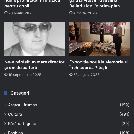
nume promițător în muzica
gală la Pitești: Mădălina
pentru copii
Bellariu Ion, în prim-plan
23 aprilie 2026
4 martie 2026
Ne-a părăsit un mare director
Expoziție nouă la Memorialul
și om de cultură
Închisoarea Pitești
19 septembrie 2025
25 august 2025
Categorii
Argeșul frumos
(159)
Cultură
(491)
Fără categorie
(29)
Fashion
(198)