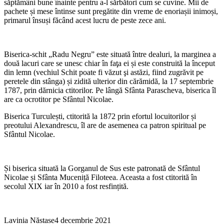
săptămâni bune înainte pentru a-l sărbători cum se cuvine. Mii de
pachete și mese întinse sunt pregătite din vreme de enoriașii inimoși,
primarul însuși făcând acest lucru de peste zece ani.
Biserica-schit „Radu Negru” este situată între dealuri, la marginea a
două lacuri care se unesc chiar în faţa ei și este construită la început
din lemn (vechiul Schit poate fi văzut şi astăzi, fiind zugrăvit pe
peretele din stânga) și zidită ulterior din cărămidă, la 17 septembrie
1787, prin dărnicia ctitorilor. Pe lângă Sfânta Parascheva, biserica îl
are ca ocrotitor pe Sfântul Nicolae.
Biserica Turculești, ctitorită la 1872 prin efortul locuitorilor și
preotului Alexandrescu, îl are de asemenea ca patron spiritual pe
Sfântul Nicolae.
Și biserica situată la Gorganul de Sus este patronată de Sfântul
Nicolae și Sfânta Muceniță Filoteea. Aceasta a fost ctitorită în
secolul XIX iar în 2010 a fost resfințită.
Lavinia Năstase
4 decembrie 2021