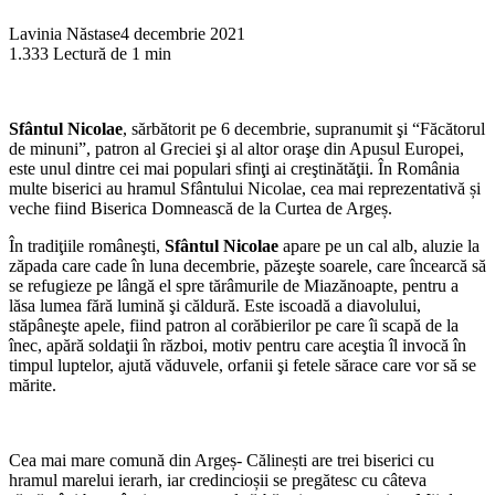
Lavinia Năstase
4 decembrie 2021
1.333
Lectură de 1 min
Sfântul Nicolae
, sărbătorit pe 6 decembrie, supranumit şi “Făcătorul
de minuni”, patron al Greciei şi al altor oraşe din Apusul Europei,
este unul dintre cei mai populari sfinţi ai creştinătăţii. În România
multe biserici au hramul Sfântului Nicolae, cea mai reprezentativă și
veche fiind Biserica Domnească de la Curtea de Argeș.
În tradiţiile româneşti,
Sfântul Nicolae
apare pe un cal alb, aluzie la
zăpada care cade în luna decembrie, păzeşte soarele, care încearcă să
se refugieze pe lângă el spre tărâmurile de Miazănoapte, pentru a
lăsa lumea fără lumină şi căldură. Este iscoadă a diavolului,
stăpâneşte apele, fiind patron al corăbierilor pe care îi scapă de la
înec, apără soldaţii în război, motiv pentru care aceştia îl invocă în
timpul luptelor, ajută văduvele, orfanii şi fetele sărace care vor să se
mărite.
Cea mai mare comună din Argeș- Călinești are trei biserici cu
hramul marelui ierarh, iar credincioșii se pregătesc cu câteva