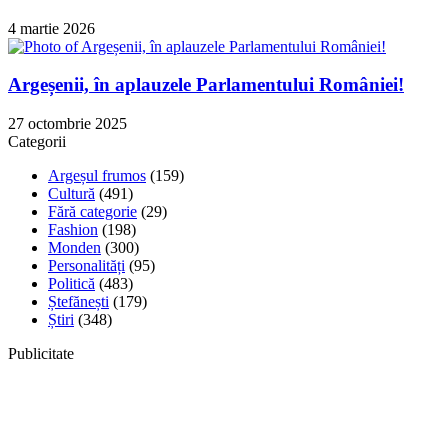
4 martie 2026
Argeșenii, în aplauzele Parlamentului României!
27 octombrie 2025
Categorii
Argeșul frumos
(159)
Cultură
(491)
Fără categorie
(29)
Fashion
(198)
Monden
(300)
Personalități
(95)
Politică
(483)
Ștefănești
(179)
Știri
(348)
Publicitate