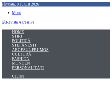
sâmbătă, 8 august 2026
Menu
HOME
ȘTIRI
POLITICĂ
ȘTEFĂNEȘTI
ARGEȘUL FRUMOS
CULTURĂ
FASHION
MONDEN
PERSONALITĂȚI
Căutare