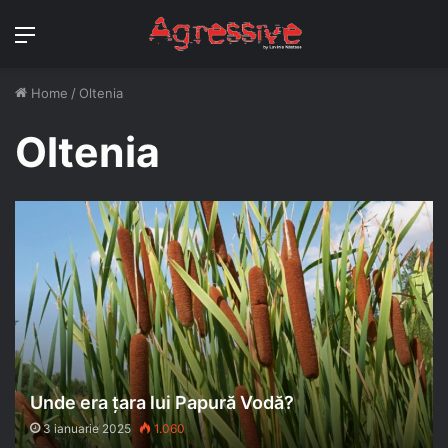
Menu
Home
/
Oltenia
Oltenia
Unde era țara lui Papură Vodă?
3 ianuarie 2025
1.060