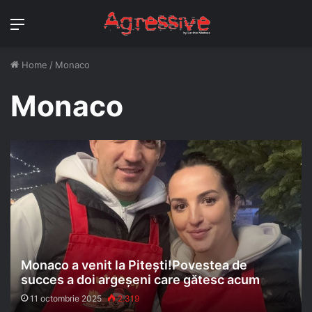
Menu
Home
/
Monaco
Monaco
Monaco a venit la Pitești!Povestea de
succes a doi argeșeni care gătesc acum
pentru noi toți
11 octombrie 2025
2.319