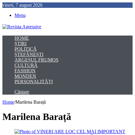
vineri, 7 august 2026
Menu
HOME
ȘTIRI
POLITICĂ
ȘTEFĂNEȘTI
ARGEȘUL FRUMOS
CULTURĂ
FASHION
MONDEN
PERSONALITĂȚI
Căutare
Home
/
Marilena Barață
Marilena Barață