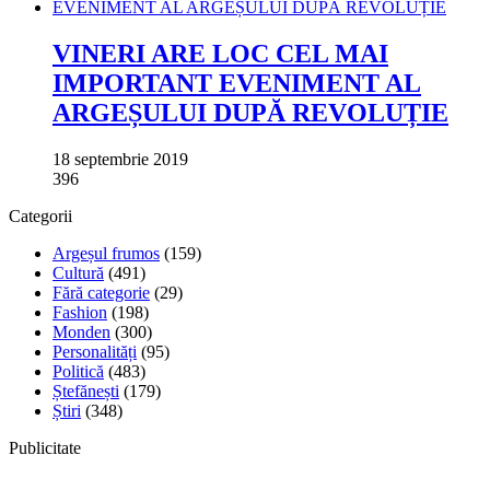
VINERI ARE LOC CEL MAI
IMPORTANT EVENIMENT AL
ARGEȘULUI DUPĂ REVOLUȚIE
18 septembrie 2019
396
Categorii
Argeșul frumos
(159)
Cultură
(491)
Fără categorie
(29)
Fashion
(198)
Monden
(300)
Personalități
(95)
Politică
(483)
Ștefănești
(179)
Știri
(348)
Publicitate