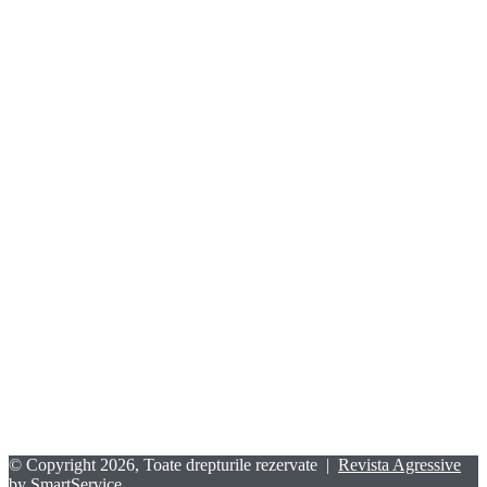
© Copyright 2026, Toate drepturile rezervate |
Revista Agressive
by SmartService