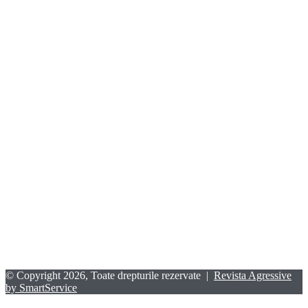
© Copyright 2026, Toate drepturile rezervate |
Revista Agressive
by SmartService