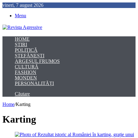
vineri, 7 august 2026
Menu
HOME
ȘTIRI
POLITICĂ
ȘTEFĂNEȘTI
ARGEȘUL FRUMOS
CULTURĂ
FASHION
MONDEN
PERSONALITĂȚI
Căutare
Home
/
Karting
Karting