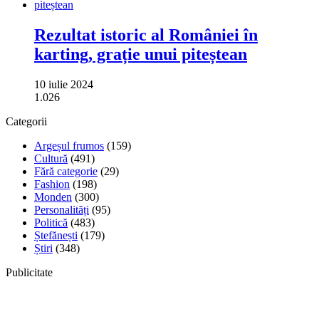
Rezultat istoric al României în
karting, grație unui piteștean
10 iulie 2024
1.026
Categorii
Argeșul frumos
(159)
Cultură
(491)
Fără categorie
(29)
Fashion
(198)
Monden
(300)
Personalități
(95)
Politică
(483)
Ștefănești
(179)
Știri
(348)
Publicitate