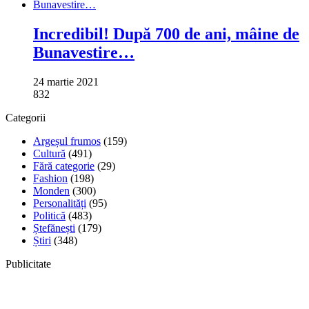
Incredibil! După 700 de ani, mâine de
Bunavestire…
24 martie 2021
832
Categorii
Argeșul frumos
(159)
Cultură
(491)
Fără categorie
(29)
Fashion
(198)
Monden
(300)
Personalități
(95)
Politică
(483)
Ștefănești
(179)
Știri
(348)
Publicitate