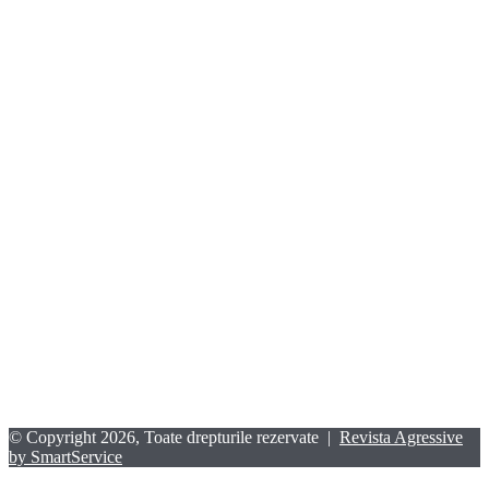
© Copyright 2026, Toate drepturile rezervate |
Revista Agressive
by SmartService