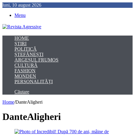
luni, 10 august 2026
Menu
HOME
ȘTIRI
POLITICĂ
ȘTEFĂNEȘTI
ARGEȘUL FRUMOS
CULTURĂ
FASHION
MONDEN
PERSONALITĂȚI
Căutare
Home
/
DanteAligheri
DanteAligheri