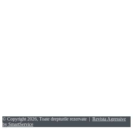
© Copyright 2026, Toate drepturile rezervate |
Revista Agressive
by SmartService