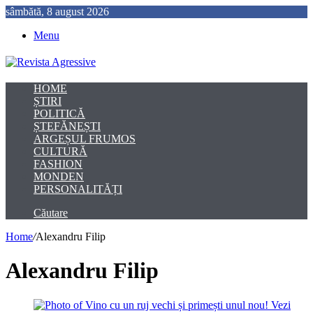
sâmbătă, 8 august 2026
Menu
HOME
ȘTIRI
POLITICĂ
ȘTEFĂNEȘTI
ARGEȘUL FRUMOS
CULTURĂ
FASHION
MONDEN
PERSONALITĂȚI
Căutare
Home
/
Alexandru Filip
Alexandru Filip