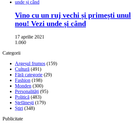
Vino cu un ruj vechi și primești unul
nou! Vezi unde și când
17 aprilie 2021
1.060
Categorii
Argeșul frumos
(159)
Cultură
(491)
Fără categorie
(29)
Fashion
(198)
Monden
(300)
Personalități
(95)
Politică
(483)
Ștefănești
(179)
Știri
(348)
Publicitate