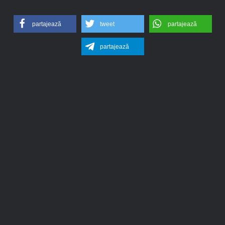
partajează
tweet
partajează
partajează