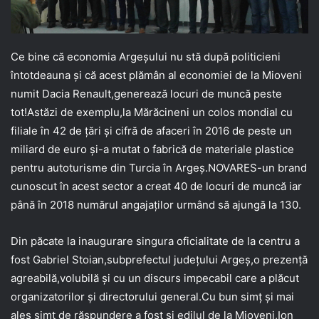
Ce bine că economia Argeșului nu stă după politicieni
întotdeauna și că acest plămân al economiei de la Mioveni
numit Dacia Renault,generează locuri de muncă peste
tot!Astăzi de exemplu,la Mărăcineni un colos mondial cu
filiale în 42 de țări și cifră de afaceri în 2016 de peste un
miliard de euro și-a mutat o fabrică de materiale plastice
pentru autoturisme din Turcia în Argeș.NOVARES-un brand
cunoscut în acest sector a creat 40 de locuri de muncă iar
până în 2018 numărul angajaților urmând să ajungă la 130.
Din păcate la inaugurare singura oficialitate de la centru a
fost Gabriel Stoian,subprefectul județului Argeș,o prezență
agreabilă,volubilă și cu un discurs impecabil care a plăcut
organizatorilor și directorului general.Cu bun simț și mai
ales simț de răspundere a fost și edilul de la Mioveni,Ion