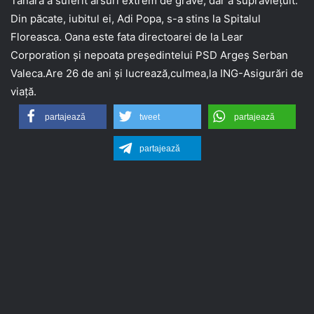
Tânăra a suferit arsuri extrem de grave, dar a supraviețuit.
Din păcate, iubitul ei, Adi Popa, s-a stins la Spitalul
Floreasca. Oana este fata directoarei de la Lear
Corporation și nepoata președintelui PSD Argeș Serban
Valeca.Are 26 de ani și lucrează,culmea,la ING-Asigurări de
viață.
partajează
tweet
partajează
partajează