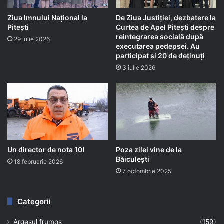
Ziua Imnului Național la
De Ziua Justiției, dezbatere la
Pitești
Curtea de Apel Pitești despre
reintegrarea socială după
29 iulie 2026
executarea pedepsei. Au
participat și 20 de deținuți
3 iulie 2026
Un director de nota 10!
Poza zilei vine de la
Băiculești
18 februarie 2026
7 octombrie 2025
Categorii
Argeșul frumos
(159)