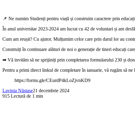
📌 Ne numim Studenți pentru viață și construim caractere prin educație 
În anul universitar 2023-2024 am lucrat cu 42 de voluntari și am desfășu
Cum am reușit? Cu ajutor. Mulțumim celor care prin darul lor au contrib
Construiți în continuare alături de noi o generație de tineri educați car
➡ Vă invităm să ne sprijiniți prin completarea formularului 230 și d
Pentru a primi direct linkul de completare în ianuarie, vă rugăm să ne 
https://forms.gle/CEurdP4kLoZjvnKD9
Lavinia Năstase
21 decembrie 2024
915
Lectură de 1 min