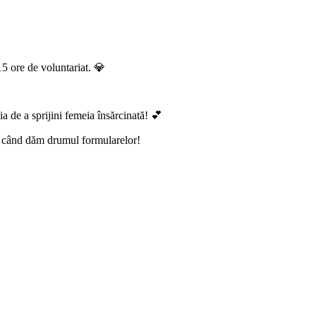
15 ore de voluntariat. 💎
ia de a sprijini femeia însărcinată! 💕
nt când dăm drumul formularelor!