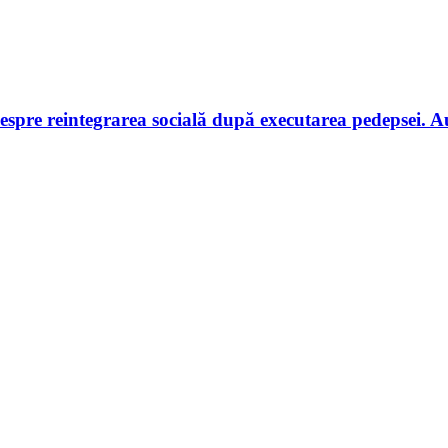
despre reintegrarea socială după executarea pedepsei. Au