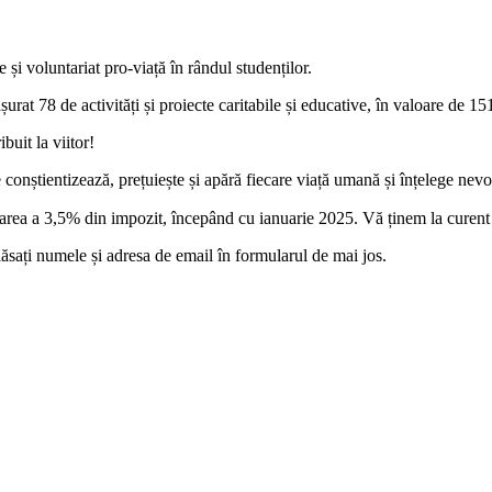
și voluntariat pro-viață în rândul studenților.
rat 78 de activități și proiecte caritabile și educative, în valoare de 15
uit la viitor!
e conștientizează, prețuiește și apără fiecare viață umană și înțelege nevo
onarea a 3,5% din impozit, începând cu ianuarie 2025. Vă ținem la cure
lăsați numele și adresa de email în formularul de mai jos.