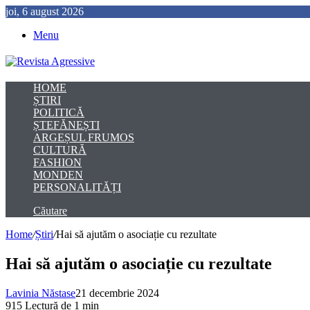
joi, 6 august 2026
Menu
HOME
ȘTIRI
POLITICĂ
ȘTEFĂNEȘTI
ARGEȘUL FRUMOS
CULTURĂ
FASHION
MONDEN
PERSONALITĂȚI
Căutare
Home
/
Știri
/
Hai să ajutăm o asociație cu rezultate
Hai să ajutăm o asociație cu rezultate
Lavinia Năstase
21 decembrie 2024
915
Lectură de 1 min