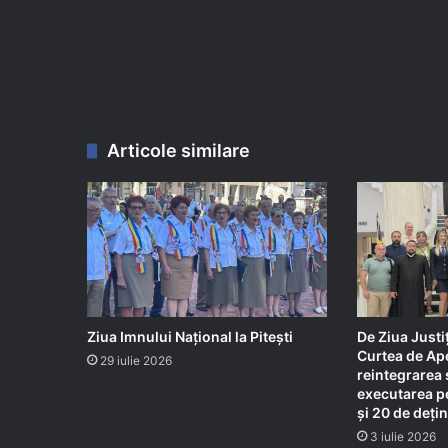
Articole similare
Ziua Imnului Național la Pitești
De Ziua Justiț
Curtea de Ape
29 iulie 2026
reintegrarea 
executarea pe
și 20 de dețin
3 iulie 2026