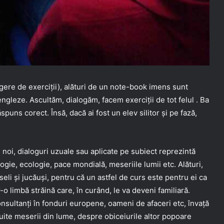
gere de exerciții), alături de un note-book imens sunt
ngleze. Ascultăm, dialogăm, facem exerciții de tot felul . Ba
răspuns corect. Însă, dacă ai fost un elev silitor și pe fază,
 noi, dialoguri uzuale sau aplicate pe subiect reprezintă
ie, ecologie, pace mondială, meseriile lumii etc. Alături,
eli și jucăuși, pentru că un astfel de curs este pentru ei ca
-o limbă străină care, în curând, le va deveni familiară.
onsultanți în fonduri europene, oameni de afaceri etc, învață
uite meserii din lume, despre obiceiurile altor popoare