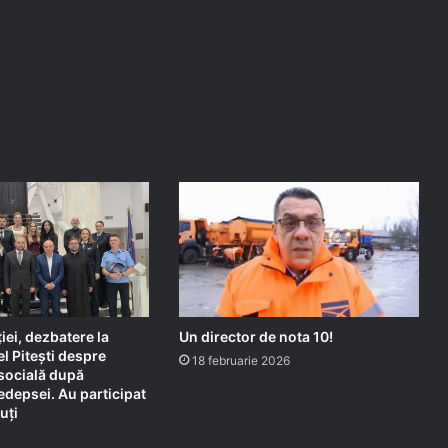
iei, dezbatere la
Un director de nota 10!
l Pitești despre
18 februarie 2026
socială după
depsei. Au participat
uți