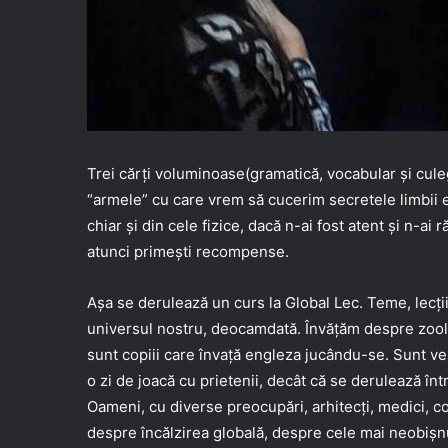
Trei cărți voluminoase(gramatică, vocabular și cule
“armele” cu care vrem să cucerim secretele limbii e
chiar și din cele fizice, dacă n-ai fost atent și n-ai 
atunci primești recompense.
Așa se derulează un curs la Global Lec. Teme, lecții
universul nostru, deocamdată. Învățăm despre zoolog
sunt copiii care învață engleza jucându-se. Sunt ves
o zi de joacă cu prietenii, decât că se derulează într
Oameni, cu diverse preocupări, arhitecți, medici, c
despre încălzirea globală, despre cele mai neobișn