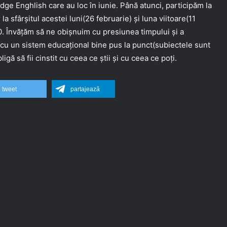
e Enghlish care au loc în iunie. Până atunci, participăm la
a sfârșitul acestei luni(26 februarie) și luna viitoare(11
0. Învățăm să ne obișnuim cu presiunea timpului și a
 cu un sistem educațional bine pus la punct(subiectele sunt
igă să fii cinstit cu ceea ce știi și cu ceea ce poți.
tweet
partajează