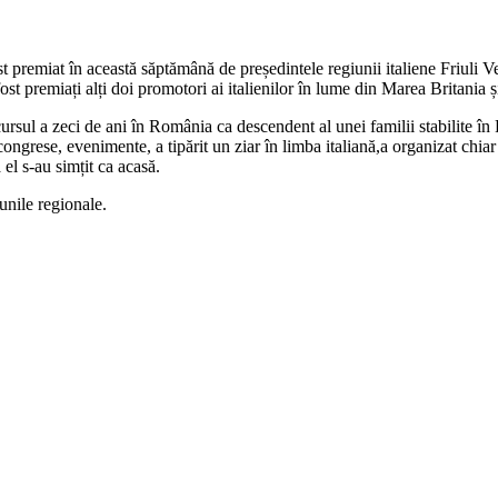
st premiat în această săptămână de președintele regiunii italiene Friul
st premiați alți doi promotori ai italienilor în lume din Marea Britania ș
cursul a zeci de ani în România ca descendent al unei familii stabilite î
ese, evenimente, a tipărit un ziar în limba italiană,a organizat chiar
 el s-au simțit ca acasă.
unile regionale.