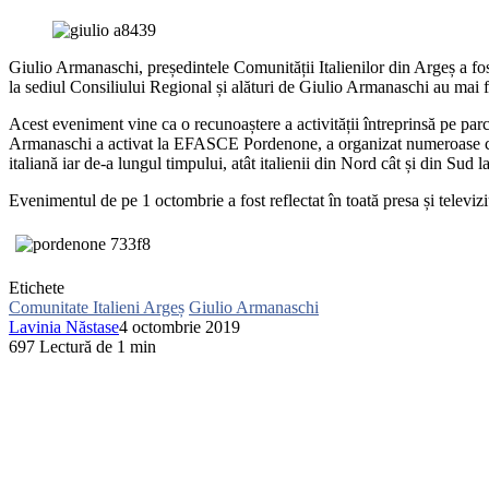
Giulio Armanaschi, președintele Comunității Italienilor din Argeș a fo
la sediul Consiliului Regional și alături de Giulio Armanaschi au mai fo
Acest eveniment vine ca o recunoaștere a activității întreprinsă pe par
Armanaschi a activat la EFASCE Pordenone, a organizat numeroase congr
italiană iar de-a lungul timpului, atât italienii din Nord cât și din Sud la
Evenimentul de pe 1 octombrie a fost reflectat în toată presa și televizi
Etichete
Comunitate Italieni Argeș
Giulio Armanaschi
Lavinia Năstase
4 octombrie 2019
697
Lectură de 1 min