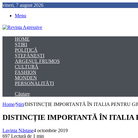
vineri, 7 august 2026
Menu
HOME
ȘTIRI
POLITICĂ
ȘTEFĂNEȘTI
ARGEȘUL FRUMOS
CULTURĂ
FASHION
MONDEN
PERSONALITĂȚI
Căutare
Home
/
Știri
/
DISTINCȚIE IMPORTANTĂ ÎN ITALIA PENTRU 
DISTINCȚIE IMPORTANTĂ ÎN ITALI
Lavinia Năstase
4 octombrie 2019
697
Lectură de 1 min