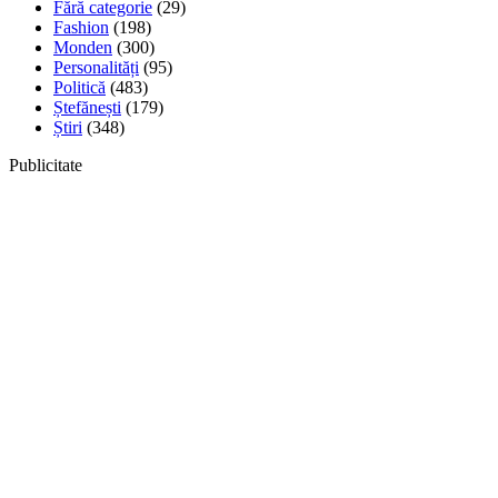
Fără categorie
(29)
Fashion
(198)
Monden
(300)
Personalități
(95)
Politică
(483)
Ștefănești
(179)
Știri
(348)
Publicitate