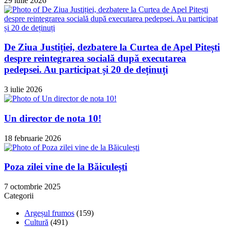
29 iulie 2026
De Ziua Justiției, dezbatere la Curtea de Apel Pitești
despre reintegrarea socială după executarea
pedepsei. Au participat și 20 de deținuți
3 iulie 2026
Un director de nota 10!
18 februarie 2026
Poza zilei vine de la Băiculești
7 octombrie 2025
Categorii
Argeșul frumos
(159)
Cultură
(491)