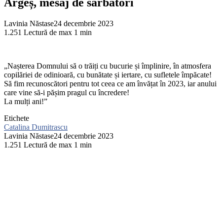
Argeș, mesaj de sărbători
Lavinia Năstase
24 decembrie 2023
1.251
Lectură de max 1 min
„Nașterea Domnului să o trăiți cu bucurie și împlinire, în atmosfera
copilăriei de odinioară, cu bunătate și iertare, cu sufletele împăcate!
Să fim recunoscători pentru tot ceea ce am învățat în 2023, iar anului
care vine să-i pășim pragul cu încredere!
La mulți ani!”
Etichete
Catalina Dumitrascu
Lavinia Năstase
24 decembrie 2023
1.251
Lectură de max 1 min