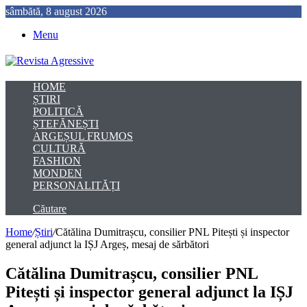
sâmbătă, 8 august 2026
Menu
HOME
ȘTIRI
POLITICĂ
ȘTEFĂNEȘTI
ARGEȘUL FRUMOS
CULTURĂ
FASHION
MONDEN
PERSONALITĂȚI
Căutare
Home
/
Știri
/
Cătălina Dumitrașcu, consilier PNL Pitești și inspector
general adjunct la IȘJ Argeș, mesaj de sărbători
Cătălina Dumitrașcu, consilier PNL
Pitești și inspector general adjunct la IȘJ