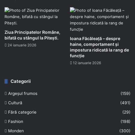
Ziua Principatelor Române,
bifată cu stângul la Pitești.
Ioana Făcăleață – despre
haine, comportament și
24 ianuarie 2026
impostura ridicată la rang de
funcție
12 ianuarie 2026
Categorii
Argeșul frumos
(159)
Cultură
(491)
Fără categorie
(29)
Fashion
(198)
Monden
(300)