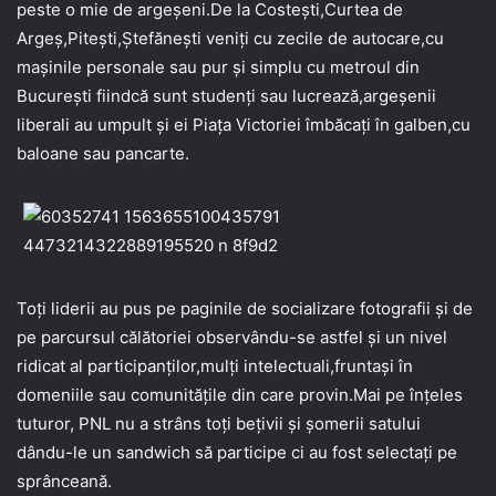
peste o mie de argeșeni.De la Costești,Curtea de
Argeș,Pitești,Ștefănești veniți cu zecile de autocare,cu
mașinile personale sau pur și simplu cu metroul din
București fiindcă sunt studenți sau lucrează,argeșenii
liberali au umpult și ei Piața Victoriei îmbăcați în galben,cu
baloane sau pancarte.
Toți liderii au pus pe paginile de socializare fotografii și de
pe parcursul călătoriei observându-se astfel și un nivel
ridicat al participanților,mulți intelectuali,fruntași în
domeniile sau comunitățile din care provin.Mai pe înțeles
tuturor, PNL nu a strâns toți bețivii și șomerii satului
dându-le un sandwich să participe ci au fost selectați pe
sprânceană.