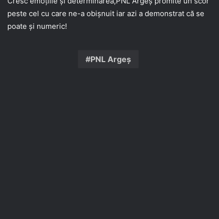
Cresc emoțiile și determinarea,PNL Argeș promite un scor
peste cel cu care ne-a obișnuit iar azi a demonstrat că se
poate și numeric!
PNL Argeș