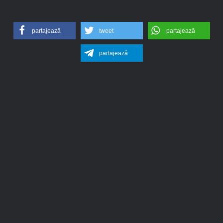
partajează
tweet
partajează
partajează