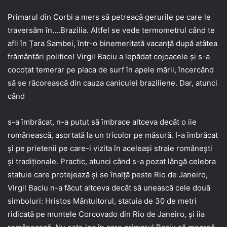
Primarul din Corbi a mers să petreacă gerurile pe care le
traversăm în….Brazilia. Altfel se vede termometrul când te
afli în Țara Sambei, într-o binemeritată vacanță după atâtea
frământări politice! Virgil Baciu a lepădat cojoacele și s-a
cocoțat temerar pe placa de surf în apele mării, încercând
să se răcorească din cauza caniculei braziliene. Dar, atunci
când
s-a îmbrăcat, n-a putut să îmbrace altceva decât o iie
românească, asortată la un tricolor pe măsură. I-a îmbrăcat
și pe prietenii pe care-i vizita în aceleași straie românești
și tradiționale. Practic, atunci când s-a pozat lângă celebra
statuie care protejează și se înalță peste Rio de Janeiro,
Virgil Baciu n-a făcut altceva decât să unească cele două
simboluri: Hristos Mântuitorul, statuia de 30 de metri
ridicată pe muntele Corcovado din Rio de Janeiro, și iia