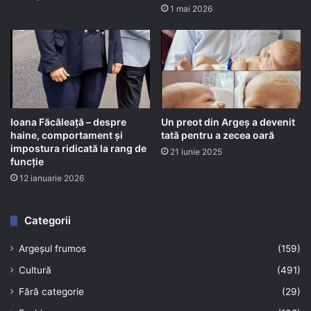
1 mai 2026
Ioana Făcăleață – despre
Un preot din Argeș a devenit
haine, comportament și
tată pentru a zecea oară
impostura ridicată la rang de
21 iunie 2025
funcție
12 ianuarie 2026
Categorii
Argeșul frumos
(159)
Cultură
(491)
Fără categorie
(29)