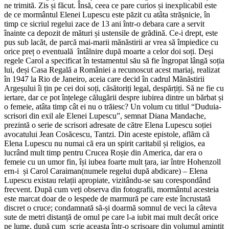
ne trimită. Zis și făcut. Însă, ceea ce pare curios și inexplicabil este
de ce mormântul Elenei Lupescu este păzit cu atâta strășnicie, în
timp ce sicriul regelui zace de 13 ani într-o debara care a servit
înainte ca depozit de mături și ustensile de grădină. Ce-i drept, este
pus sub lacăt, de parcă mai-marii mănăstirii ar vrea să împiedice cu
orice preț o eventuală întâlnire după moarte a celor doi soți. Deși
regele Carol a specificat în testamentul său să fie îngropat lângă soția
lui, deși Casa Regală a României a recunoscut acest mariaj, realizat
în 1947 la Rio de Janeiro, aceia care decid în cadrul Mănăstirii
Argeșului îi țin pe cei doi soți, căsătoriți legal, despărțiți. Să ne fie cu
iertare, dar ce pot înțelege călugării despre iubirea dintre un bărbat și
o femeie, atâta timp cât ei nu o trăiesc? Un volum cu titlul “Duduia-
scrisori din exil ale Elenei Lupescu”, semnat Diana Mandache,
prezintă o serie de scrisori adresate de către Elena Lupescu soției
avocatului Jean Cosăcescu, Tantzi. Din aceste epistole, aflăm că
Elena Lupescu nu numai că era un spirit caritabil și religios, ea
lucrând mult timp pentru Crucea Roșie din America, dar era o
femeie cu un umor fin, își iubea foarte mult țara, iar între Hohenzoll
ern-i și Carol Caraiman(numele regelui după abdicare) – Elena
Lupescu existau relații apropiate, vizitându-se sau corespondând
frecvent. După cum veți observa din fotografii, mormântul acesteia
este marcat doar de o lespede de marmură pe care este încrustată
discret o cruce; condamnată să-și doarmă somnul de veci la câteva
sute de metri distanță de omul pe care l-a iubit mai mult decât orice
pe lume, după cum scrie aceasta într-o scrisoare din volumul amintit