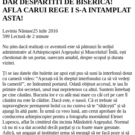
DAR DESPARTITI DE BISERICA!
AFLA CARUI REGE I S-A INTAMPLAT
ASTA!
Lavinia Năstase
25 iulie 2016
599
Lectură de 2 minute
Nu știm dacă realizați ce aventură este să pătrunzi în sediul
administrativ al Arhiepiscopiei Argeșului și Muscelului! Întâi, ești
chestionat de un portar, oarecum amabil, despre scopul și durata
vizitei.
Ți se iau datele din buletin iar apoi ești pus să suni la interfonul dotat
cu cameră video: “Așezați-vă în dreptul interfonului ca să vă vedeți
în cameră!”, ne îndeamnă portarul. Odată obținut accesul, te iau în
primire doi secretari, unul mai neprietenos ca altul. Suntem întrebați
pe cine căutăm. Bucuria lor e cu atât mai mare cu cât cel pe care îl
căutăm nu este în clădire. Dacă este, e nasol. Că ei trebuie să
supravegheze permanent holul ca nu cumva să te “rătăcești” și să
ajungi în altă parte. În urmă cu vreo lună, am cerut aprobare de la
conducerea arhiepiscopiei pentru a fotografia mormântul Elenei
Lupescu, aflat în cimitirul din incinta Mănăstirii Argeșului. Normal
că nu ni s-a dat acordul decât parțial și cu foarte mare greutate.
Adică, un angajat al instituției urma să meargă să ne facă poze și să