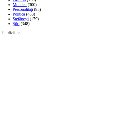
Monden
(300)
Personalități
(95)
Politică
(483)
Ștefănești
(179)
Știri
(348)
Publicitate