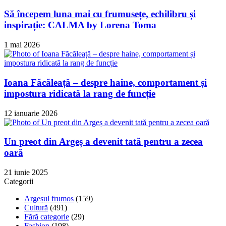
Să începem luna mai cu frumusețe, echilibru și
inspirație: CALMA by Lorena Toma
1 mai 2026
Ioana Făcăleață – despre haine, comportament și
impostura ridicată la rang de funcție
12 ianuarie 2026
Un preot din Argeș a devenit tată pentru a zecea
oară
21 iunie 2025
Categorii
Argeșul frumos
(159)
Cultură
(491)
Fără categorie
(29)
Fashion
(198)