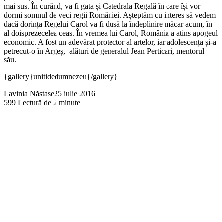
mai sus. În curând, va fi gata și Catedrala Regală în care își vor
dormi somnul de veci regii României. Așteptăm cu interes să vedem
dacă dorința Regelui Carol va fi dusă la îndeplinire măcar acum, în
al doisprezecelea ceas. În vremea lui Carol, România a atins apogeul
economic. A fost un adevărat protector al artelor, iar adolescența și-a
petrecut-o în Argeș, alături de generalul Jean Perticari, mentorul
său.
{gallery}unitidedumnezeu{/gallery}
Lavinia Năstase
25 iulie 2016
599
Lectură de 2 minute