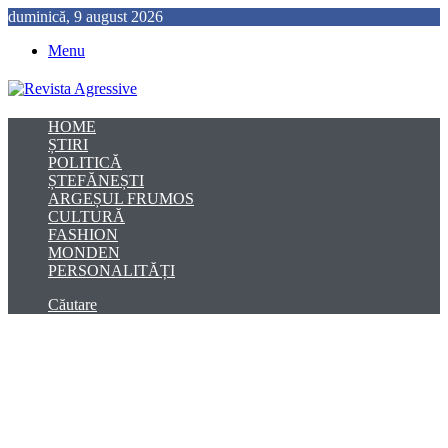
duminică, 9 august 2026
Menu
HOME
ȘTIRI
POLITICĂ
ȘTEFĂNEȘTI
ARGEȘUL FRUMOS
CULTURĂ
FASHION
MONDEN
PERSONALITĂȚI
Căutare